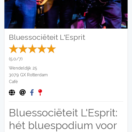
Bluessociëteit L'Esprit
(5.0/7)
Wendeldijk 25
3079 GX
Rotterdam
Café
Bluessociëteit L'Esprit:
hét bluespodium voor