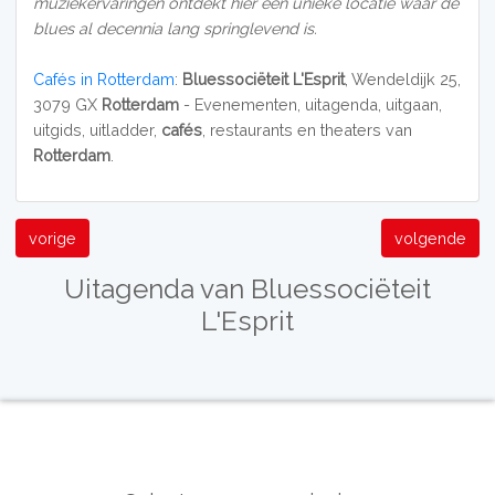
muziekervaringen ontdekt hier een unieke locatie waar de
blues al decennia lang springlevend is.
Cafés in Rotterdam
:
Bluessociëteit L'Esprit
, Wendeldijk 25,
3079 GX
Rotterdam
- Evenementen, uitagenda, uitgaan,
uitgids, uitladder,
cafés
, restaurants en theaters van
Rotterdam
.
vorige
volgende
Uitagenda van Bluessociëteit
L'Esprit