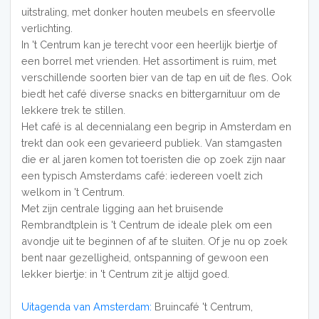
uitstraling, met donker houten meubels en sfeervolle
verlichting.
In 't Centrum kan je terecht voor een heerlijk biertje of
een borrel met vrienden. Het assortiment is ruim, met
verschillende soorten bier van de tap en uit de fles. Ook
biedt het café diverse snacks en bittergarnituur om de
lekkere trek te stillen.
Het café is al decennialang een begrip in Amsterdam en
trekt dan ook een gevarieerd publiek. Van stamgasten
die er al jaren komen tot toeristen die op zoek zijn naar
een typisch Amsterdams café: iedereen voelt zich
welkom in 't Centrum.
Met zijn centrale ligging aan het bruisende
Rembrandtplein is 't Centrum de ideale plek om een
avondje uit te beginnen of af te sluiten. Of je nu op zoek
bent naar gezelligheid, ontspanning of gewoon een
lekker biertje: in 't Centrum zit je altijd goed.
Uitagenda van Amsterdam:
Bruincafé 't Centrum,