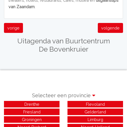
theaters, hotels, restaurants, cafés, musea en
uitgaanstips
van
Zaandam
.
vorige
volgende
Uitagenda van Buurtcentrum
De Bovenkruier
Selecteer een provincie
Drenthe
Flevoland
Friesland
Gelderland
Groningen
Limburg