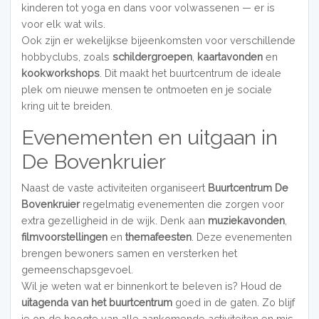
kinderen tot yoga en dans voor volwassenen — er is
voor elk wat wils.
Ook zijn er wekelijkse bijeenkomsten voor verschillende
hobbyclubs, zoals
schildergroepen
,
kaartavonden
en
kookworkshops
. Dit maakt het buurtcentrum de ideale
plek om nieuwe mensen te ontmoeten en je sociale
kring uit te breiden.
Evenementen en uitgaan in
De Bovenkruier
Naast de vaste activiteiten organiseert
Buurtcentrum De
Bovenkruier
regelmatig evenementen die zorgen voor
extra gezelligheid in de wijk. Denk aan
muziekavonden
,
filmvoorstellingen
en
themafeesten
. Deze evenementen
brengen bewoners samen en versterken het
gemeenschapsgevoel.
Wil je weten wat er binnenkort te beleven is? Houd de
uitagenda van het buurtcentrum
goed in de gaten. Zo blijf
je op de hoogte van alle aankomende activiteiten en mis