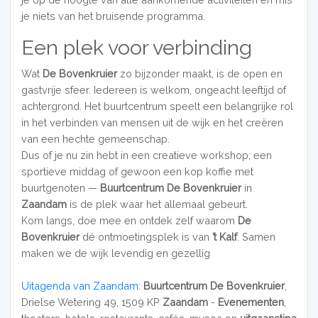
je niets van het bruisende programma.
Een plek voor verbinding
Wat
De Bovenkruier
zo bijzonder maakt, is de open en
gastvrije sfeer. Iedereen is welkom, ongeacht leeftijd of
achtergrond. Het buurtcentrum speelt een belangrijke rol
in het verbinden van mensen uit de wijk en het creëren
van een hechte gemeenschap.
Dus of je nu zin hebt in een creatieve workshop, een
sportieve middag of gewoon een kop koffie met
buurtgenoten —
Buurtcentrum De Bovenkruier
in
Zaandam
is de plek waar het allemaal gebeurt.
Kom langs, doe mee en ontdek zelf waarom
De
Bovenkruier
dé ontmoetingsplek is van
’t Kalf
. Samen
maken we de wijk levendig en gezellig
Uitagenda van Zaandam
:
Buurtcentrum De Bovenkruier
,
Drielse Wetering 49, 1509 KP
Zaandam
-
Evenementen
,