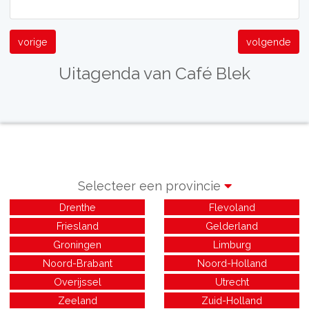
vorige
volgende
Uitagenda van Café Blek
Selecteer een provincie
Drenthe
Flevoland
Friesland
Gelderland
Groningen
Limburg
Noord-Brabant
Noord-Holland
Overijssel
Utrecht
Zeeland
Zuid-Holland