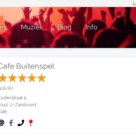
L
ies
Muziek
Blog
Info
Cafe Buitenspel
(4.8/6)
Kosterstraat 9
2042 JJ
Zandvoort
Café