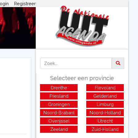
ogin
Registreer
Selecteer een provincie
Drenthe
Flevoland
Friesland
Gelderland
Groningen
Limburg
Noord-Brabant
Noord-Holland
Overijssel
Utrecht
Zeeland
Zuid-Holland