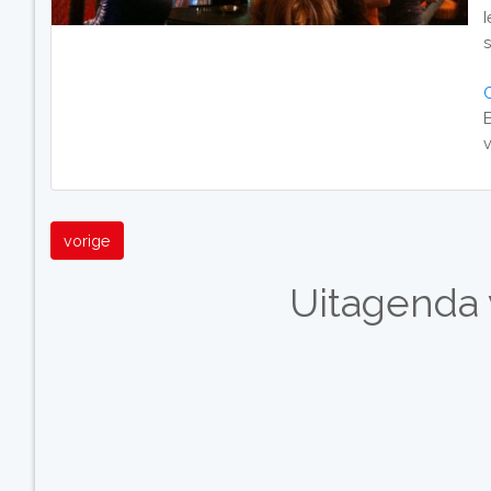
E
vorige
Uitagenda 