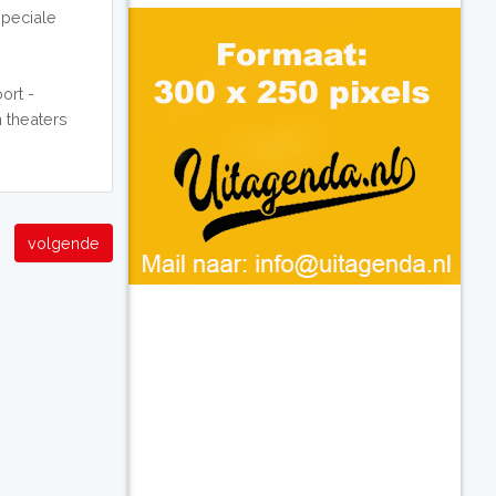
speciale
ort -
n theaters
volgende