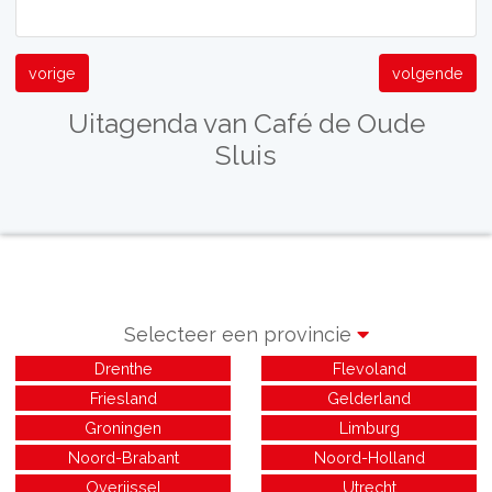
vorige
volgende
Uitagenda van Café de Oude
Sluis
Selecteer een provincie
Drenthe
Flevoland
Friesland
Gelderland
Groningen
Limburg
Noord-Brabant
Noord-Holland
Overijssel
Utrecht