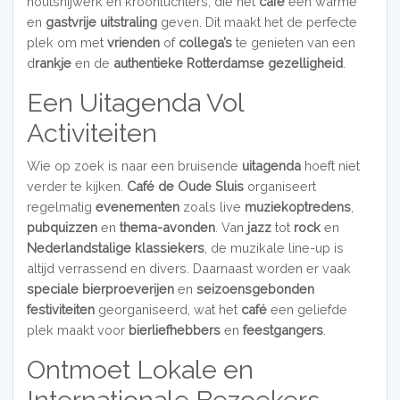
houtsnijwerk en kroonluchters, die het
café
een warme
en
gastvrije uitstraling
geven. Dit maakt het de perfecte
plek om met
vrienden
of
collega’s
te genieten van een
d
rankje
en de
authentieke Rotterdamse gezelligheid
.
Een Uitagenda Vol
Activiteiten
Wie op zoek is naar een bruisende
uitagenda
hoeft niet
verder te kijken.
Café de Oude Sluis
organiseert
regelmatig
evenementen
zoals live
muziekoptredens
,
pubquizzen
en
thema-avonden
. Van
jazz
tot
rock
en
Nederlandstalige klassiekers
, de muzikale line-up is
altijd verrassend en divers. Daarnaast worden er vaak
speciale bierproeverijen
en
seizoensgebonden
festiviteiten
georganiseerd, wat het
café
een geliefde
plek maakt voor
bierliefhebbers
en
feestgangers
.
Ontmoet Lokale en
Internationale Bezoekers