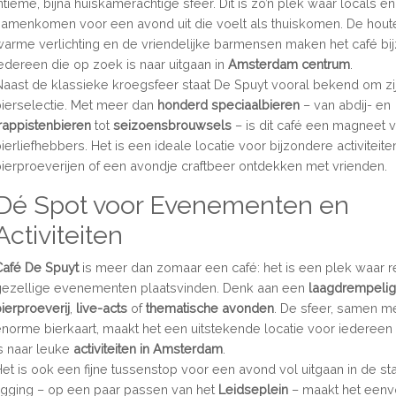
ntieme, bijna huiskamerachtige sfeer. Dit is zo’n plek waar locals en
samenkomen voor een avond uit die voelt als thuiskomen. De houte
warme verlichting en de vriendelijke barmensen maken het café bi
iedereen die op zoek is naar uitgaan in
Amsterdam centrum
.
Naast de klassieke kroegsfeer staat De Spuyt vooral bekend om zi
bierselectie. Met meer dan
honderd speciaalbieren
– van abdij- en
trappistenbieren
tot
seizoensbrouwsel
s
– is dit café een magneet 
ierliefhebbers. Het is een ideale locatie voor bijzondere activiteit
bierproeverijen of een avondje craftbeer ontdekken met vrienden.
Dé Spot voor Evenementen en
Activiteiten
Café De Spuyt
is meer dan zomaar een café: het is een plek waar 
gezellige evenementen plaatsvinden. Denk aan een
laagdrempeli
bierproeverij
,
live-acts
of
thematische avonden
. De sfeer, samen m
enorme bierkaart, maakt het een uitstekende locatie voor iedereen
is naar leuke
activiteiten in Amsterdam
.
Het is ook een fijne tussenstop voor een avond vol uitgaan in de st
ligging – op een paar passen van het
Leidseplein
– maakt het eenv