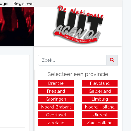
ogin
Registreer
Selecteer een provincie
Drenthe
Flevoland
Friesland
Gelderland
Groningen
Limburg
Noord-Brabant
Noord-Holland
Overijssel
Utrecht
Zeeland
Zuid-Holland