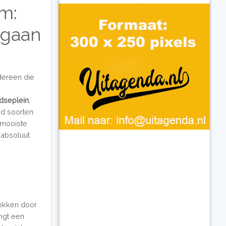
m:
tgaan
dereen die
idseplein
,
rd soorten
 mooiste
absoluut
rokken door
angt een