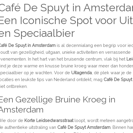
Café De Spuyt in Amsterda
Een Iconische Spot voor Ui
en Speciaalbier
Café De Spuyt in Amsterdam
is al decennialang een begrip voor ie
houdt van gezelligheid, uitgaan, unieke activiteiten en verrassende
evenementen. In het hart van het bruisende centrum, vlak bij het
Le
vind je deze warme en knusse bruine kroeg waar meer dan honde
speciaalbier op je wachten. Voor de
Uitagenda
, dé plek waar je de
locaties en leukste tips van Nederland ontdekt, mag
Café De Spuyt
niet ontbreken.
Een Gezellige Bruine Kroeg in
Amsterdam
Wie door de
Korte Leidsedwarsstraat
loopt, wordt meteen aanget
de authentieke uitstraling van
Café De Spuyt Amsterdam
. Binnen h