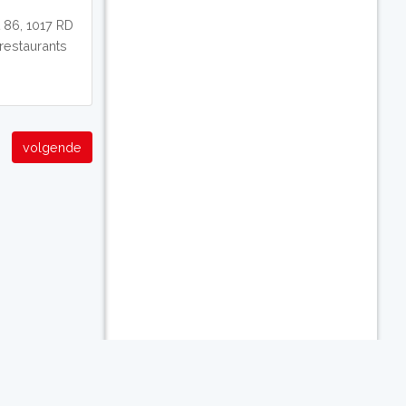
 86, 1017 RD
 restaurants
volgende