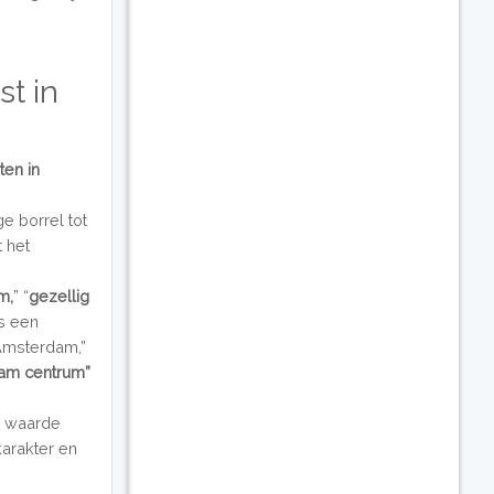
t in
iten in
e borrel tot
t het
m,
” “
gezellig
s een
 Amsterdam,”
am centrum”
e waarde
arakter en