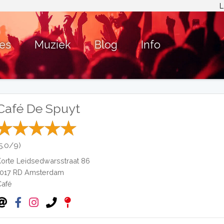
L
ies
Muziek
Blog
Info
Café De Spuyt
(5.0/9)
Korte Leidsedwarsstraat 86
1017 RD
Amsterdam
Café