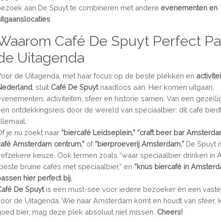
bezoek aan De Spuyt te combineren met andere
evenementen en
uitgaanslocaties
.
Waarom Café De Spuyt Perfect Pas
de Uitagenda
Voor de Uitagenda, met haar focus op de beste plekken en
activite
Nederland
, sluit
Café De Spuyt
naadloos aan. Hier komen uitgaan,
evenementen, activiteiten, sfeer en historie samen. Van een gezellig
een ontdekkingsreis door de wereld van speciaalbier: dit café bied
allemaal.
Of je nu zoekt naar
“biercafé Leidseplein,”
“craft beer bar Amsterda
café Amsterdam centrum,”
of
“bierproeverij Amsterdam,”
De Spuyt i
trefzekere keuze. Ook termen zoals “waar speciaalbier drinken in
“beste bruine cafés met speciaalbier,” en
“knus biercafé in
Amsterd
assen hier perfect bij.
Café De Spuyt
is een must-see voor iedere bezoeker én een vast
voor de Uitagenda. Wie naar Amsterdam komt en houdt van sfeer, k
goed bier, mag deze plek absoluut niet missen.
Cheers!