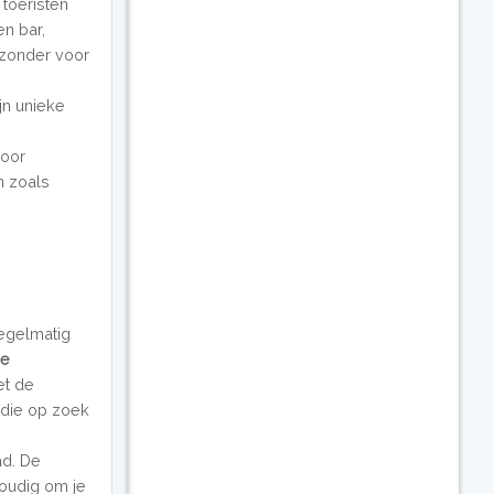
 toeristen
n bar,
jzonder voor
jn unieke
voor
en zoals
regelmatig
ge
et de
 die op zoek
ad. De
oudig om je