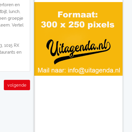
ertoren en
ijt, lunch,
 een groepje
leem. Vertel
3, 1015 RX
taurants en
volgende