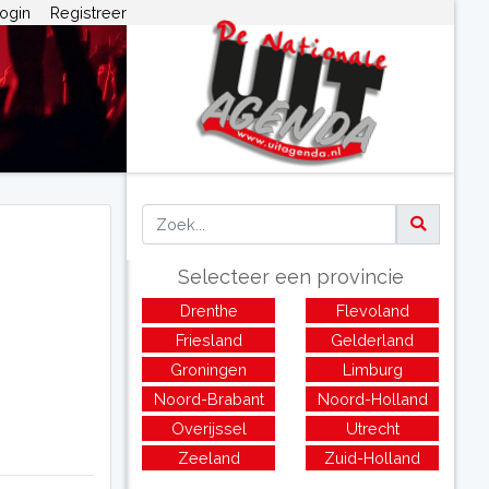
ogin
Registreer
Selecteer een provincie
Drenthe
Flevoland
Friesland
Gelderland
Groningen
Limburg
Noord-Brabant
Noord-Holland
Overijssel
Utrecht
Zeeland
Zuid-Holland