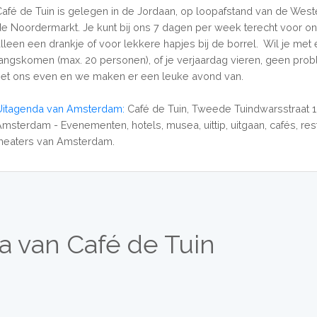
Café de Tuin is gelegen in de Jordaan, op loopafstand van de West
de Noordermarkt. Je kunt bij ons 7 dagen per week terecht voor ontb
alleen een drankje of voor lekkere hapjes bij de borrel. Wil je met
langskomen (max. 20 personen), of je verjaardag vieren, geen prob
het ons even en we maken er een leuke avond van.
Uitagenda van Amsterdam:
Café de Tuin, Tweede Tuindwarsstraat 1
Amsterdam - Evenementen, hotels, musea, uittip, uitgaan, cafés, res
theaters van Amsterdam.
a van Café de Tuin