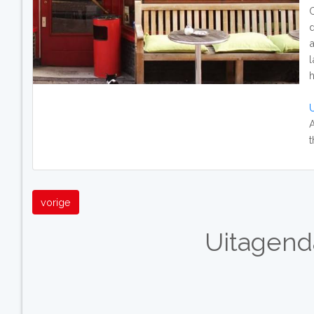
vorige
Uitagend