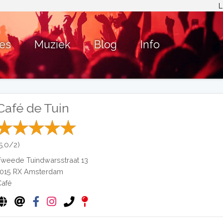
L
ies
Muziek
Blog
Info
Café de Tuin
(5.0/2)
Tweede Tuindwarsstraat 13
1015 RX
Amsterdam
Café