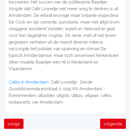
bezoeken. Het succes van de politieserie Baantjer
zorgde dat Café Lowietje niet meer weg te denken is uit
Amsterdam. De ietwat knorrige maar briljante inspecteur
De Cock en zijn correcte, punctuele, maar niet altijd even
snuggere assistent Vledder, waren er steevast te gast
voor hun dagelijkse cognac. De serie, met uit het leven
gegrepen verhalen uit de meest diverse milieus,
verzorgde het publiek van spanning en climax! De
typisch Amsterdamse, maar toch universeel herkenbare
sfeer maakte Baantjer een hit in Nederland en
Vlaanderen!
Cafés in Amsterdam
: Café Lowietje , Derde
Goudsbloemdwarsstraat 2, 1015 KA Amsterdam -
Evenementen, uitladder, uitgids, uittips, uitgaan, cafés,
restaurants van Amsterdam.
vorige
volgende