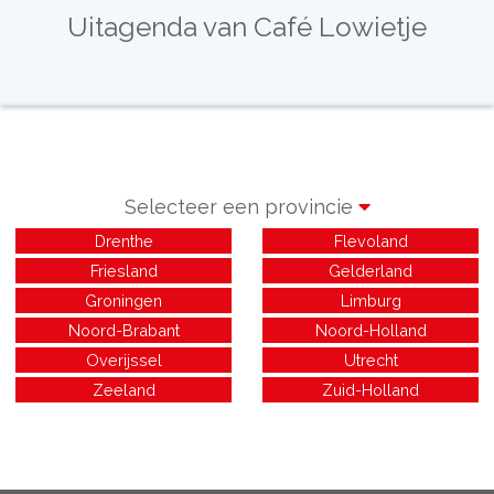
Uitagenda van Café Lowietje
Selecteer een provincie
Drenthe
Flevoland
Friesland
Gelderland
Groningen
Limburg
Noord-Brabant
Noord-Holland
Overijssel
Utrecht
Zeeland
Zuid-Holland