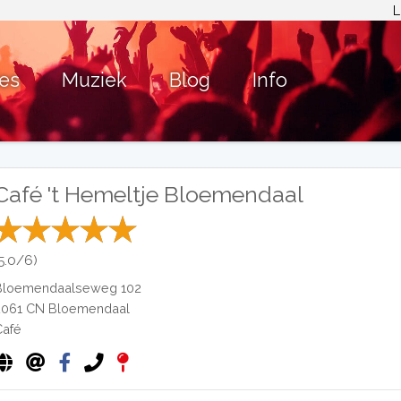
L
ies
Muziek
Blog
Info
Café 't Hemeltje Bloemendaal
(5.0/6)
Bloemendaalseweg 102
2061 CN
Bloemendaal
Café