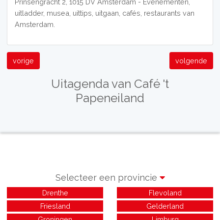
Prinsengracht 2, 1015 DV Amsterdam - Evenementen,
uitladder, musea, uittips, uitgaan, cafés, restaurants van
Amsterdam.
vorige
volgende
Uitagenda van Café 't
Papeneiland
Selecteer een provincie
Drenthe
Flevoland
Friesland
Gelderland
Groningen
Limburg