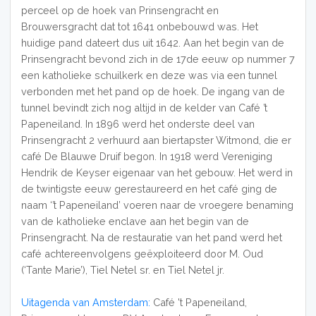
perceel op de hoek van Prinsengracht en
Brouwersgracht dat tot 1641 onbebouwd was. Het
huidige pand dateert dus uit 1642. Aan het begin van de
Prinsengracht bevond zich in de 17de eeuw op nummer 7
een katholieke schuilkerk en deze was via een tunnel
verbonden met het pand op de hoek. De ingang van de
tunnel bevindt zich nog altijd in de kelder van Café ’t
Papeneiland. In 1896 werd het onderste deel van
Prinsengracht 2 verhuurd aan biertapster Witmond, die er
café De Blauwe Druif begon. In 1918 werd Vereniging
Hendrik de Keyser eigenaar van het gebouw. Het werd in
de twintigste eeuw gerestaureerd en het café ging de
naam ‘’t Papeneiland’ voeren naar de vroegere benaming
van de katholieke enclave aan het begin van de
Prinsengracht. Na de restauratie van het pand werd het
café achtereenvolgens geëxploiteerd door M. Oud
(‘Tante Marie’), Tiel Netel sr. en Tiel Netel jr.
Uitagenda van Amsterdam:
Café 't Papeneiland,