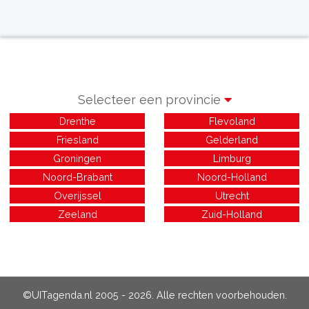
Selecteer een provincie
Drenthe
Flevoland
Friesland
Gelderland
Groningen
Limburg
Noord-Brabant
Noord-Holland
Overijssel
Utrecht
Zeeland
Zuid-Holland
©UITagenda.nl 2005 - 2026. Alle rechten voorbehouden.