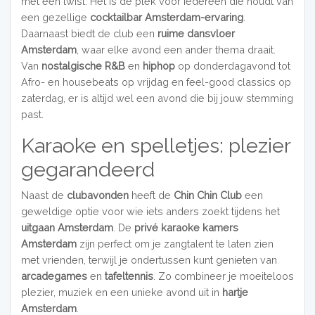
met een twist. Het is dé plek voor iedereen die houdt van
een gezellige
cocktailbar Amsterdam-ervaring
.
Daarnaast biedt de club een
ruime dansvloer
Amsterdam
, waar elke avond een ander thema draait.
Van
nostalgische R&B
en
hiphop
op donderdagavond tot
Afro- en housebeats op vrijdag en feel-good classics op
zaterdag, er is altijd wel een avond die bij jouw stemming
past.
Karaoke en spelletjes: plezier
gegarandeerd
Naast de
clubavonden
heeft de
Chin Chin Club
een
geweldige optie voor wie iets anders zoekt tijdens het
uitgaan Amsterdam
. De
privé karaoke kamers
Amsterdam
zijn perfect om je zangtalent te laten zien
met vrienden, terwijl je ondertussen kunt genieten van
arcadegames
en
tafeltennis
. Zo combineer je moeiteloos
plezier, muziek en een unieke avond uit in
hartje
Amsterdam
.