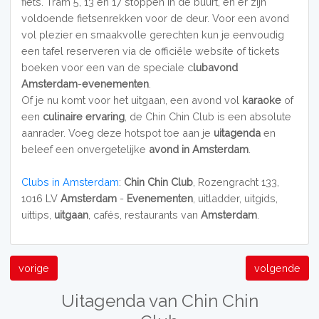
fiets. Tram 5, 13 en 17 stoppen in de buurt, en er zijn
voldoende fietsenrekken voor de deur. Voor een avond
vol plezier en smaakvolle gerechten kun je eenvoudig
een tafel reserveren via de officiële website of tickets
boeken voor een van de speciale c
lubavond
Amsterdam
-
evenementen
.
Of je nu komt voor het uitgaan, een avond vol
karaoke
of
een
culinaire ervaring
, de Chin Chin Club is een absolute
aanrader. Voeg deze hotspot toe aan je
uitagenda
en
beleef een onvergetelijke
avond in Amsterdam
.
Clubs in Amsterdam
:
Chin Chin Club
, Rozengracht 133,
1016 LV
Amsterdam
-
Evenementen
, uitladder, uitgids,
uittips,
uitgaan
, cafés, restaurants van
Amsterdam
.
vorige
volgende
Uitagenda van Chin Chin