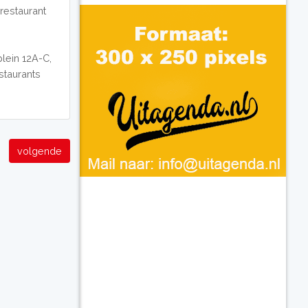
 restaurant
plein 12A-C,
staurants
volgende