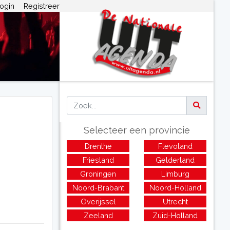
ogin
Registreer
Selecteer een provincie
Drenthe
Flevoland
Friesland
Gelderland
Groningen
Limburg
Noord-Brabant
Noord-Holland
Overijssel
Utrecht
Zeeland
Zuid-Holland