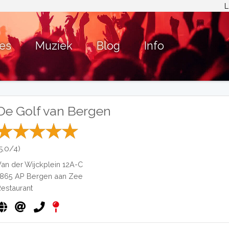
L
ies
Muziek
Blog
Info
De Golf van Bergen
(5.0/4)
Van der Wijckplein 12A-C
1865 AP
Bergen aan Zee
Restaurant