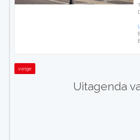
T
vorige
Uitagenda v