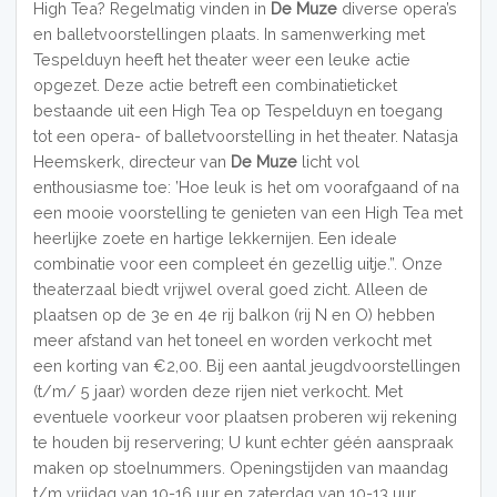
High Tea? Regelmatig vinden in
De Muze
diverse opera’s
en balletvoorstellingen plaats. In samenwerking met
Tespelduyn heeft het theater weer een leuke actie
opgezet. Deze actie betreft een combinatieticket
bestaande uit een High Tea op Tespelduyn en toegang
tot een opera- of balletvoorstelling in het theater. Natasja
Heemskerk, directeur van
De Muze
licht vol
enthousiasme toe: ’Hoe leuk is het om voorafgaand of na
een mooie voorstelling te genieten van een High Tea met
heerlijke zoete en hartige lekkernijen. Een ideale
combinatie voor een compleet én gezellig uitje.”. Onze
theaterzaal biedt vrijwel overal goed zicht. Alleen de
plaatsen op de 3e en 4e rij balkon (rij N en O) hebben
meer afstand van het toneel en worden verkocht met
een korting van €2,00. Bij een aantal jeugdvoorstellingen
(t/m/ 5 jaar) worden deze rijen niet verkocht. Met
eventuele voorkeur voor plaatsen proberen wij rekening
te houden bij reservering; U kunt echter géén aanspraak
maken op stoelnummers. Openingstijden van maandag
t/m vrijdag van 10-16 uur en zaterdag van 10-13 uur.