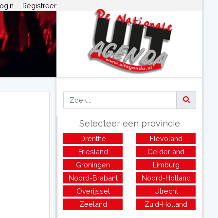
ogin
Registreer
Selecteer een provincie
Drenthe
Flevoland
Friesland
Gelderland
Groningen
Limburg
Noord-Brabant
Noord-Holland
Overijssel
Utrecht
Zeeland
Zuid-Holland