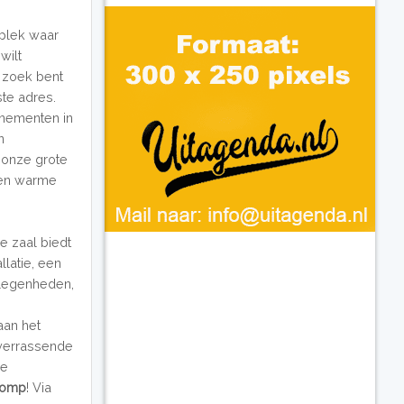
 plek waar
wilt
p zoek bent
iste adres.
enementen in
n
p onze grote
en warme
e zaal biedt
llatie, een
elegenheden,
aan het
 verrassende
ee
lomp
! Via