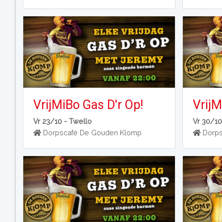
VrijMiBo Gas D'r Op!
VrijM
Vr 23/10 -
Twello
Vr 30/10
Dorpscafé De Gouden Klomp
Dorps