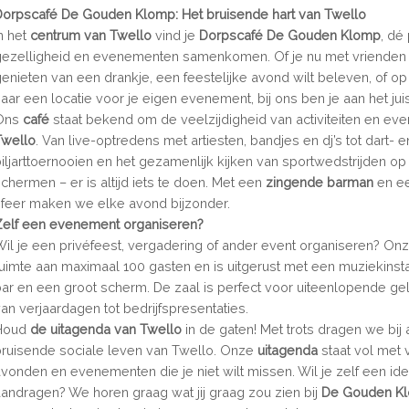
Dorpscafé De Gouden Klomp: Het bruisende hart van Twello
In het
centrum van Twello
vind je
Dorpscafé De Gouden Klomp
, dé
gezelligheid en evenementen samenkomen. Of je nu met vrienden 
genieten van een drankje, een feestelijke avond wilt beleven, of o
naar een locatie voor je eigen evenement, bij ons ben je aan het ju
Ons
café
staat bekend om de veelzijdigheid van activiteiten en ev
Twello
. Van live-optredens met artiesten, bandjes en dj’s tot dart- e
biljarttoernooien en het gezamenlijk kijken van sportwedstrijden o
schermen – er is altijd iets te doen. Met een
zingende barman
en e
sfeer maken we elke avond bijzonder.
Zelf een evenement organiseren?
Wil je een privéfeest, vergadering of ander event organiseren? Onz
ruimte aan maximaal 100 gasten en is uitgerust met een muziekinsta
bar en een groot scherm. De zaal is perfect voor uiteenlopende g
van verjaardagen tot bedrijfspresentaties.
Houd
de uitagenda van Twello
in de gaten! Met trots dragen we bij 
bruisende sociale leven van Twello. Onze
uitagenda
staat vol met
avonden en evenementen die je niet wilt missen. Wil je zelf een id
aandragen? We horen graag wat jij graag zou zien bij
De Gouden K