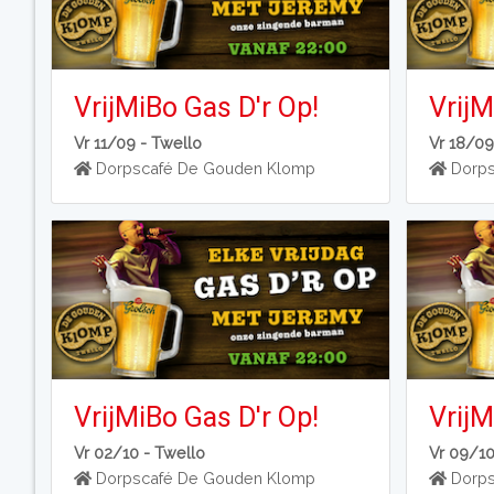
VrijMiBo Gas D'r Op!
VrijM
Vr 11/09 -
Twello
Vr 18/09
Dorpscafé De Gouden Klomp
Dorps
VrijMiBo Gas D'r Op!
VrijM
Vr 02/10 -
Twello
Vr 09/1
Dorpscafé De Gouden Klomp
Dorps