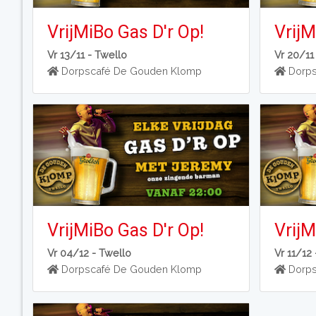
VrijMiBo Gas D'r Op!
VrijM
Vr 13/11 -
Twello
Vr 20/11
Dorpscafé De Gouden Klomp
Dorps
VrijMiBo Gas D'r Op!
VrijM
Vr 04/12 -
Twello
Vr 11/12
Dorpscafé De Gouden Klomp
Dorps