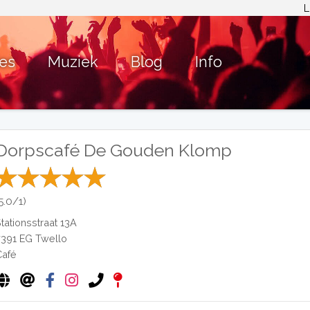
L
ies
Muziek
Blog
Info
Dorpscafé De Gouden Klomp
5.0/1)
Stationsstraat 13A
7391 EG
Twello
Café