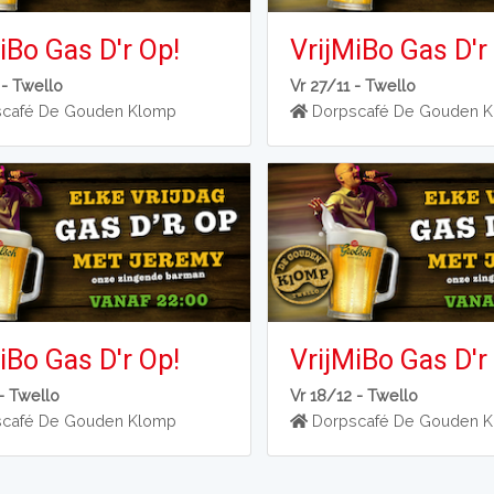
iBo Gas D'r Op!
VrijMiBo Gas D'r
 -
Twello
Vr 27/11 -
Twello
café De Gouden Klomp
Dorpscafé De Gouden 
iBo Gas D'r Op!
VrijMiBo Gas D'r
 -
Twello
Vr 18/12 -
Twello
café De Gouden Klomp
Dorpscafé De Gouden 