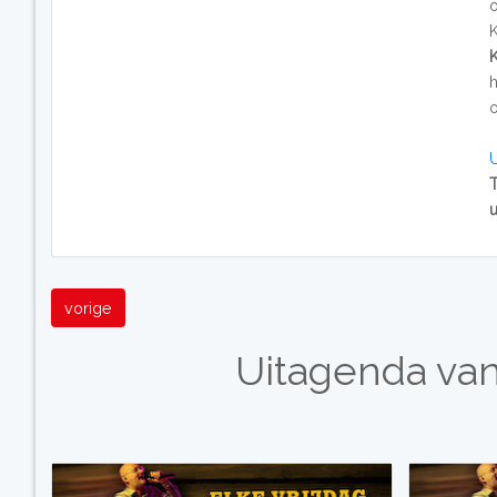
h
vorige
Uitagenda va