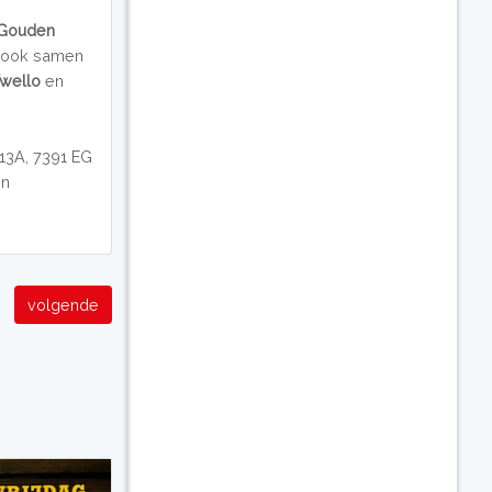
 Gouden
e ook samen
Twello
en
t 13A, 7391 EG
en
volgende