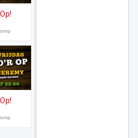
 Op!
Klomp
 Op!
Klomp