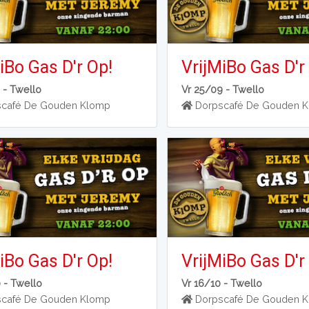
iBo Gas D'r Op!
VrijMiBo Gas D'r
 -
Twello
Vr 25/09 -
Twello
café De Gouden Klomp
Dorpscafé De Gouden 
iBo Gas D'r Op!
VrijMiBo Gas D'r
0 -
Twello
Vr 16/10 -
Twello
café De Gouden Klomp
Dorpscafé De Gouden 