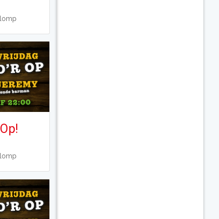
Klomp
 Op!
Klomp