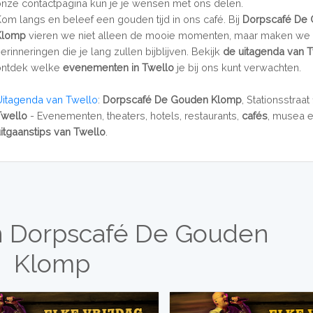
onze contactpagina kun je je wensen met ons delen.
Kom langs en beleef een gouden tijd in ons café. Bij
Dorpscafé De
Klomp
vieren we niet alleen de mooie momenten, maar maken w
erinneringen die je lang zullen bijblijven. Bekijk
de uitagenda van 
ontdek welke
evenementen in Twello
je bij ons kunt verwachten.
Uitagenda van Twello
:
Dorpscafé De Gouden Klomp
, Stationsstraa
Twello
- Evenementen, theaters, hotels, restaurants,
cafés
, musea 
uitgaanstips van Twello
.
n Dorpscafé De Gouden
Klomp