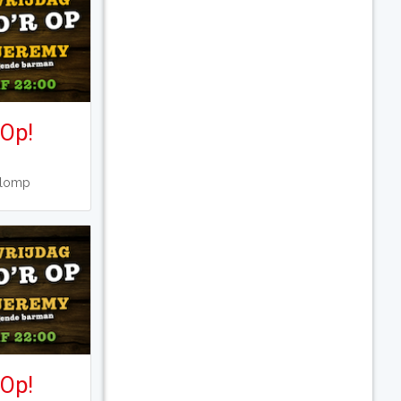
 Op!
Klomp
 Op!