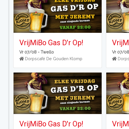
VrijMiBo Gas D'r Op!
VrijM
Vr 07/08 -
Twello
Vr 07/0
Dorpscafé De Gouden Klomp
Dorps
VrijMiBo Gas D'r Op!
VrijM