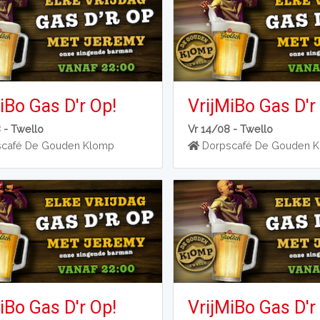
iBo Gas D'r Op!
VrijMiBo Gas D'r
8 -
Twello
Vr 14/08 -
Twello
café De Gouden Klomp
Dorpscafé De Gouden 
iBo Gas D'r Op!
VrijMiBo Gas D'r