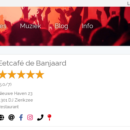
L
ies
Muziek
Blog
Info
Eetcafé de Banjaard
(5.0/7)
Nieuwe Haven 23
4301 DJ
Zierikzee
Restaurant