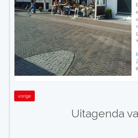
w
Z
vorige
Uitagenda va