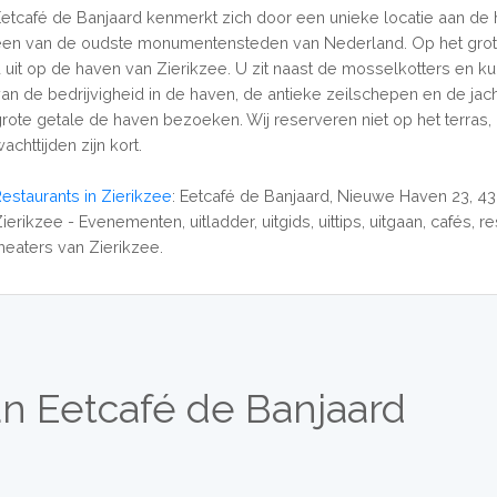
Eetcafé de Banjaard kenmerkt zich door een unieke locatie aan de
een van de oudste monumentensteden van Nederland. Op het grote 
u uit op de haven van Zierikzee. U zit naast de mosselkotters en ku
van de bedrijvigheid in de haven, de antieke zeilschepen en de jach
grote getale de haven bezoeken. Wij reserveren niet op het terras
achttijden zijn kort.
Restaurants in Zierikzee
: Eetcafé de Banjaard, Nieuwe Haven 23, 4
ierikzee - Evenementen, uitladder, uitgids, uittips, uitgaan, cafés, r
theaters van Zierikzee.
n Eetcafé de Banjaard