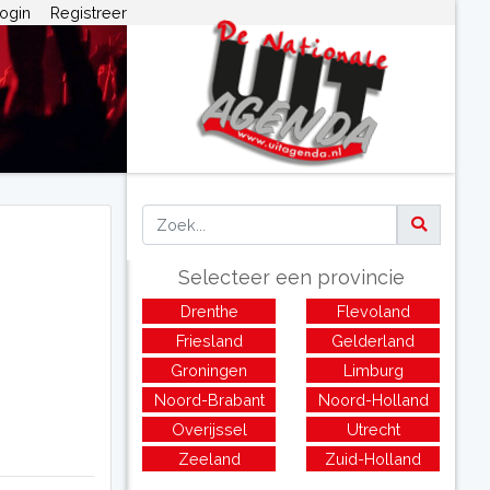
ogin
Registreer
Selecteer een provincie
Drenthe
Flevoland
Friesland
Gelderland
Groningen
Limburg
Noord-Brabant
Noord-Holland
Overijssel
Utrecht
Zeeland
Zuid-Holland