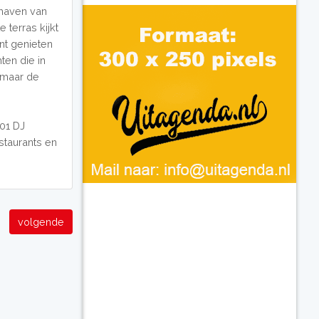
 haven van
terras kijkt
nt genieten
ten die in
, maar de
301 DJ
estaurants en
volgende