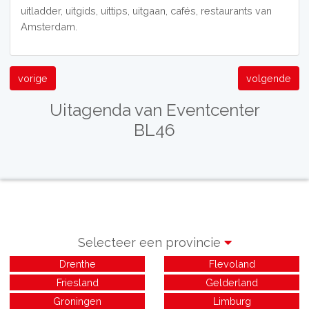
uitladder, uitgids, uittips, uitgaan, cafés, restaurants van
Amsterdam.
vorige
volgende
Uitagenda van Eventcenter
BL46
Selecteer een provincie
Drenthe
Flevoland
Friesland
Gelderland
Groningen
Limburg