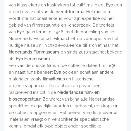
van klassiekers en kaskrakers tot cultfilms, biedt
Eye
een
breed overzicht van de wereldcinema. Het museum
wordt internationaal erkend voor zijn expertise op het
gebied van filmrestauratie en -onderzoek. De wortels
van
Ey
e gaan terug tot 1946, met de oprichting van het
Nederlands Historisch Filmarchief, de voorloper van het
huidige museum. In 1952 evolueerde dit archief naar het
Nederlands Filmmuseum
, en sinds 2010 staat het bekend
als
Eye Filmmuseum
.
Een van de oudste films in de collectie dateert uit 1896,
en naast films beheert
Eye
ook een schat aan andere
materialen zoals
filmaffiches
en historische
projectieapparatuur. Deze objecten geven een
fascinerend inzicht in de
Nederlandse film- en
bioscoopcultuur
. Zo wordt van bijna alle Nederlandse
speelfilms die jaarlijks worden uitgebracht, een kopie in
de collectie opgenomen. Het beheer van deze diverse
materialen vraagt om verschillende specialistische
kennis, omdat elk type object onder specifieke