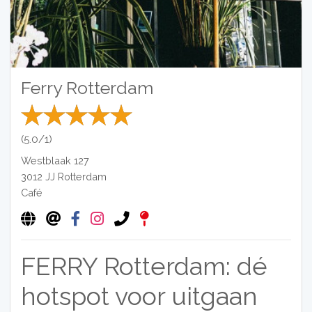
Ferry Rotterdam
(5.0/1)
Westblaak 127
3012 JJ
Rotterdam
Café
FERRY Rotterdam: dé
hotspot voor uitgaan