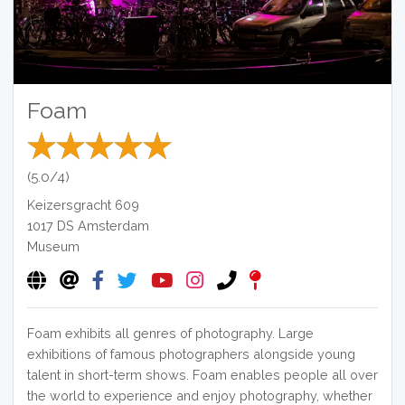
Foam
(5.0/4)
Keizersgracht 609
1017 DS
Amsterdam
Museum
Foam exhibits all genres of photography. Large
exhibitions of famous photographers alongside young
talent in short-term shows.
Foam enables people all over
the world to experience and enjoy photography, whether