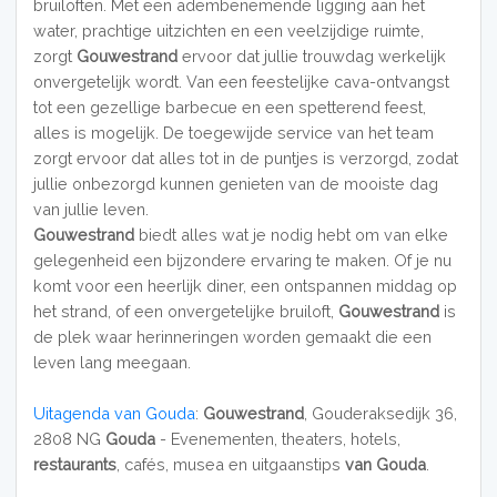
bruiloften. Met een adembenemende ligging aan het
water, prachtige uitzichten en een veelzijdige ruimte,
zorgt
Gouwestrand
ervoor dat jullie trouwdag werkelijk
onvergetelijk wordt. Van een feestelijke cava-ontvangst
tot een gezellige barbecue en een spetterend feest,
alles is mogelijk. De toegewijde service van het team
zorgt ervoor dat alles tot in de puntjes is verzorgd, zodat
jullie onbezorgd kunnen genieten van de mooiste dag
van jullie leven.
Gouwestrand
biedt alles wat je nodig hebt om van elke
gelegenheid een bijzondere ervaring te maken. Of je nu
komt voor een heerlijk diner, een ontspannen middag op
het strand, of een onvergetelijke bruiloft,
Gouwestrand
is
de plek waar herinneringen worden gemaakt die een
leven lang meegaan.
Uitagenda van Gouda
:
Gouwestrand
, Gouderaksedijk 36,
2808 NG
Gouda
- Evenementen, theaters, hotels,
restaurants
, cafés, musea en uitgaanstips
van Gouda
.