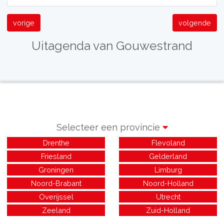
vorige
volgende
Uitagenda van Gouwestrand
Selecteer een provincie
Drenthe
Flevoland
Friesland
Gelderland
Groningen
Limburg
Noord-Brabant
Noord-Holland
Overijssel
Utrecht
Zeeland
Zuid-Holland