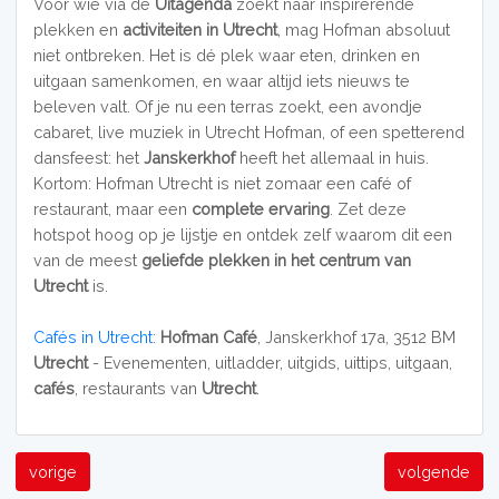
Voor wie via de
Uitagenda
zoekt naar inspirerende
plekken en
activiteiten in Utrecht
, mag Hofman absoluut
niet ontbreken. Het is dé plek waar eten, drinken en
uitgaan samenkomen, en waar altijd iets nieuws te
beleven valt. Of je nu een terras zoekt, een avondje
cabaret, live muziek in Utrecht Hofman, of een spetterend
dansfeest: het
Janskerkhof
heeft het allemaal in huis.
Kortom: Hofman Utrecht is niet zomaar een café of
restaurant, maar een
complete ervaring
. Zet deze
hotspot hoog op je lijstje en ontdek zelf waarom dit een
van de meest
geliefde plekken in het centrum van
Utrecht
is.
Cafés in Utrecht
:
Hofman Café
, Janskerkhof 17a, 3512 BM
Utrecht
- Evenementen, uitladder, uitgids, uittips, uitgaan,
cafés
, restaurants van
Utrecht
.
vorige
volgende