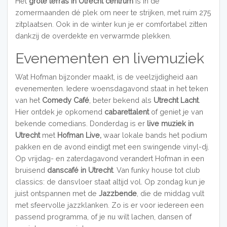
Het
grote terras in Utrecht
centrum
is in de
zomermaanden dé plek om neer te strijken, met ruim 275
zitplaatsen. Ook in de winter kun je er comfortabel zitten
dankzij de overdekte en verwarmde plekken.
Evenementen en livemuziek
Wat Hofman bijzonder maakt, is de veelzijdigheid aan
evenementen. Iedere woensdagavond staat in het teken
van het
Comedy Café
, beter bekend als
Utrecht Lacht
.
Hier ontdek je opkomend
cabarettalent
of geniet je van
bekende comedians. Donderdag is er
live muziek in
Utrecht
met
Hofman Live,
waar lokale bands het podium
pakken en de avond eindigt met een swingende vinyl-dj.
Op vrijdag- en zaterdagavond verandert Hofman in een
bruisend
danscafé in Utrecht
. Van funky house tot club
classics: de dansvloer staat altijd vol. Op zondag kun je
juist ontspannen met de
Jazzbende
, die de middag vult
met sfeervolle jazzklanken. Zo is er voor iedereen een
passend programma, of je nu wilt lachen, dansen of