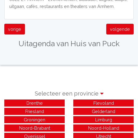
uitgaan, cafés, restaurants en theaters van Arnhem.
vorige
volgende
Uitagenda van Huis van Puck
Selecteer een provincie
Drenthe
Flevoland
Friesland
Gelderland
Groningen
Limburg
Noord-Brabant
Noord-Holland
Overijssel
Utrecht