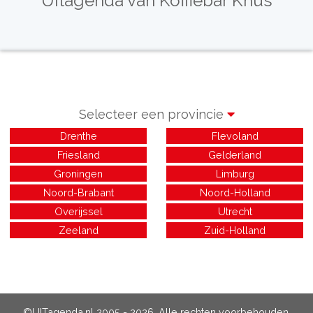
Uitagenda van Koffiebar Knus
Selecteer een provincie
Drenthe
Flevoland
Friesland
Gelderland
Groningen
Limburg
Noord-Brabant
Noord-Holland
Overijssel
Utrecht
Zeeland
Zuid-Holland
©UITagenda.nl 2005 - 2026. Alle rechten voorbehouden.