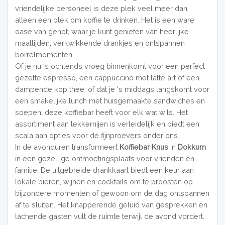
vriendelijke personeel is deze plek veel meer dan
alleen een plek om koffie te drinken. Het is een ware
oase van genot, waar je kunt genieten van heerlijke
maaltijden, verkwikkende drankjes en ontspannen
borrelmomenten.
Of je nu 's ochtends vroeg binnenkomt voor een perfect
gezette espresso, een cappuccino met latte art of een
dampende kop thee, of dat je 's middags langskomt voor
een smakelijke lunch met huisgemaakte sandwiches en
soepen, deze koffiebar heeft voor elk wat wils. Het
assortiment aan lekkernijen is verleidelijk en biedt een
scala aan opties voor de fijnproevers onder ons.
In de avonduren transformeert
Koffiebar Knus
in
Dokkum
in een gezellige ontmoetingsplaats voor vrienden en
familie. De uitgebreide drankkaart biedt een keur aan
lokale bieren, wijnen en cocktails om te proosten op
bijzondere momenten of gewoon om de dag ontspannen
af te sluiten. Het knapperende geluid van gesprekken en
lachende gasten vult de ruimte terwijl de avond vordert.