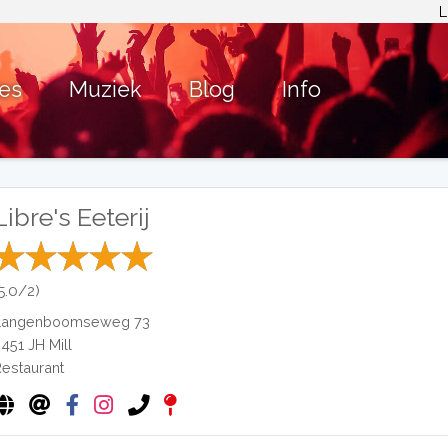
L
ies
Muziek
Blog
Info
Libre's Eeterij
(5.0/2)
Langenboomseweg 73
5451 JH
Mill
Restaurant