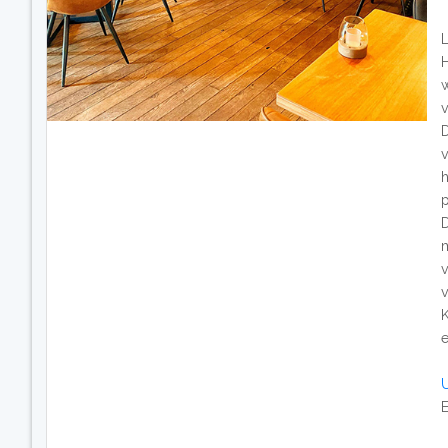
L
w
v
E