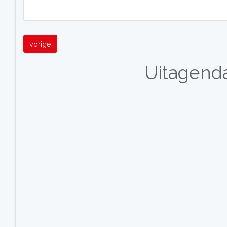
vorige
Uitagenda