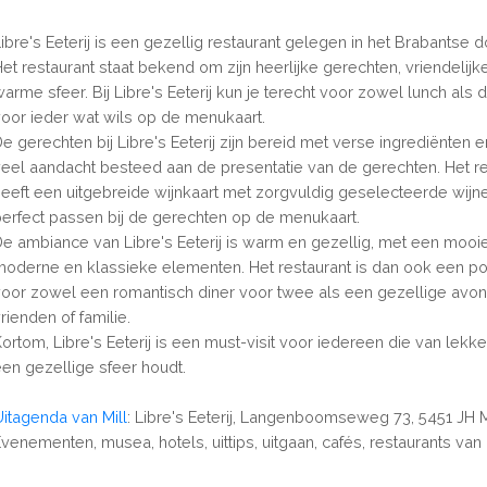
ibre's Eeterij is een gezellig restaurant gelegen in het Brabantse do
Het restaurant staat bekend om zijn heerlijke gerechten, vriendelijk
arme sfeer. Bij Libre's Eeterij kun je terecht voor zowel lunch als d
voor ieder wat wils op de menukaart.
De gerechten bij Libre's Eeterij zijn bereid met verse ingrediënten 
veel aandacht besteed aan de presentatie van de gerechten. Het re
heeft een uitgebreide wijnkaart met zorgvuldig geselecteerde wijn
perfect passen bij de gerechten op de menukaart.
De ambiance van Libre's Eeterij is warm en gezellig, met een mooi
moderne en klassieke elementen. Het restaurant is dan ook een po
voor zowel een romantisch diner voor twee als een gezellige avon
rienden of familie.
Kortom, Libre's Eeterij is een must-visit voor iedereen die van lekk
een gezellige sfeer houdt.
Uitagenda van Mill
: Libre's Eeterij, Langenboomseweg 73, 5451 JH Mi
venementen, musea, hotels, uittips, uitgaan, cafés, restaurants van M