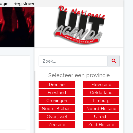
ogin
Registreer
Selecteer een provincie
Drenthe
Flevoland
Friesland
Gelderland
Groningen
Limburg
Noord-Brabant
Noord-Holland
Overijssel
Utrecht
Zeeland
Zuid-Holland