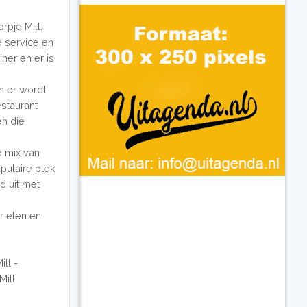
rpje Mill.
e service en
iner en er is
en er wordt
staurant
en die
e mix van
pulaire plek
d uit met
er eten en
ll -
ill.