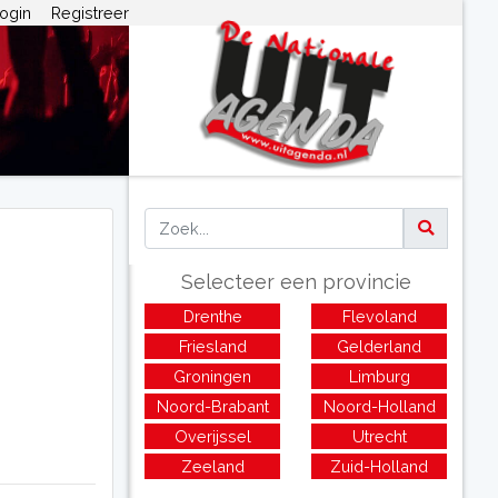
ogin
Registreer
Selecteer een provincie
Drenthe
Flevoland
Friesland
Gelderland
Groningen
Limburg
Noord-Brabant
Noord-Holland
Overijssel
Utrecht
Zeeland
Zuid-Holland