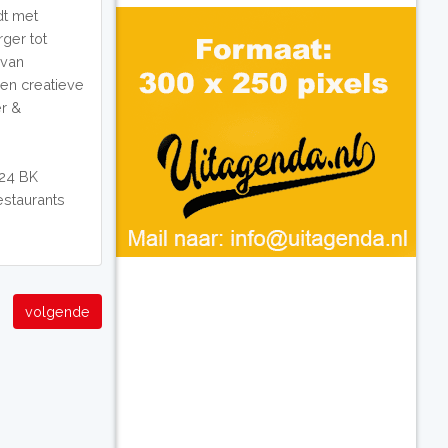
dt met
ger tot
 van
en creatieve
er &
024 BK
restaurants
volgende