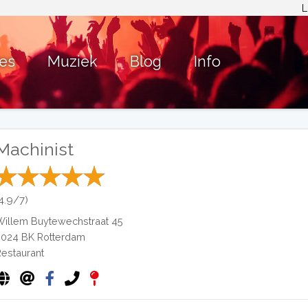
L
ies
Muziek
Blog
Info
Machinist
(4.9/7)
Willem Buytewechstraat 45
3024 BK
Rotterdam
Restaurant