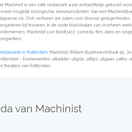
De Machinist is een café restaurant waar ambachtelijk gekookt wor
zoveel mogelijk biologische streekproducten. Van een Machinistbur
dagverse vis. Ook verhuren we zalen voor diverse gelegenheden,
vergaderen tot trouwen. In de oude klaslokalen van voorheen werk
ondernemers. Machinist Live biedt jazz, comedy, film, dans en sing
songwriters.
Restaurants in Rotterdam
: Machinist, Willem Buytewechstraat 45, 3
otterdam - Evenementen, uitladder, uitgids, uittips, uitgaan, cafés, 
en theaters van Rotterdam.
da van Machinist