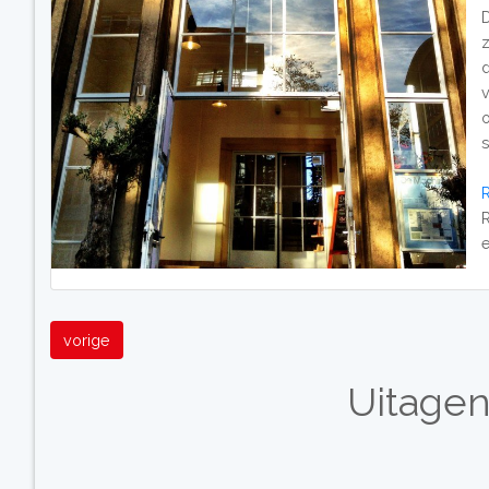
R
vorige
Uitagen