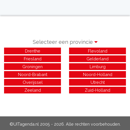
Selecteer een provincie
Drenthe
Flevoland
Friesland
Gelderland
Groningen
Limburg
Noord-Brabant
Noord-Holland
Overijssel
Utrecht
Zeeland
Zuid-Holland
©UITagenda.nl 2005 - 2026. Alle rechten voorbehouden.