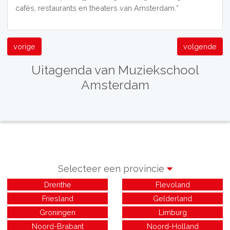
cafés, restaurants en theaters van Amsterdam.*
vorige
volgende
Uitagenda van Muziekschool
Amsterdam
Selecteer een provincie
Drenthe
Flevoland
Friesland
Gelderland
Groningen
Limburg
Noord-Brabant
Noord-Holland