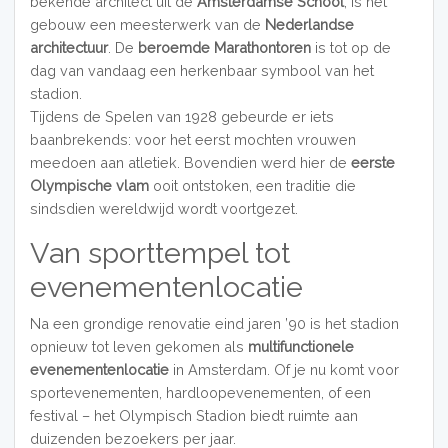
bekende architect uit de
Amsterdamse School
, is het
gebouw een meesterwerk van de
Nederlandse
architectuur
. De
beroemde Marathontoren
is tot op de
dag van vandaag een herkenbaar symbool van het
stadion.
Tijdens de Spelen van 1928 gebeurde er iets
baanbrekends: voor het eerst mochten vrouwen
meedoen aan atletiek. Bovendien werd hier de
eerste
Olympische vlam
ooit ontstoken, een traditie die
sindsdien wereldwijd wordt voortgezet.
Van sporttempel tot
evenementenlocatie
Na een grondige renovatie eind jaren ’90 is het stadion
opnieuw tot leven gekomen als
multifunctionele
evenementenlocatie
in Amsterdam. Of je nu komt voor
sportevenementen, hardloopevenementen, of een
festival – het Olympisch Stadion biedt ruimte aan
duizenden bezoekers per jaar.