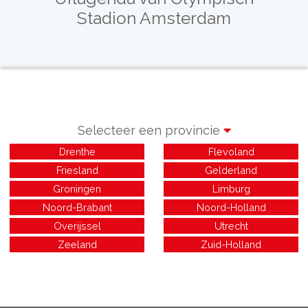
Stadion Amsterdam
Selecteer een provincie
Drenthe
Flevoland
Friesland
Gelderland
Groningen
Limburg
Noord-Brabant
Noord-Holland
Overijssel
Utrecht
Zeeland
Zuid-Holland