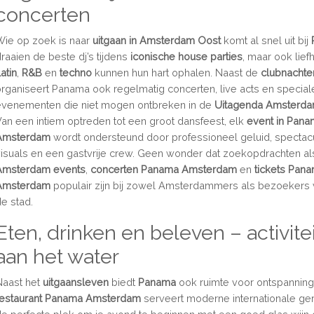
concerten
Wie op zoek is naar
uitgaan in Amsterdam Oost
komt al snel uit bij
raaien de beste dj’s tijdens
iconische house parties
, maar ook lie
atin
,
R&B
en
techno
kunnen hun hart ophalen. Naast de
clubnachte
organiseert Panama ook regelmatig concerten, live acts en special
evenementen die niet mogen ontbreken in de
Uitagenda Amsterd
Van een intiem optreden tot een groot dansfeest, elk
event in Pan
Amsterdam
wordt ondersteund door professioneel geluid, spectac
visuals en een gastvrije crew. Geen wonder dat zoekopdrachten a
Amsterdam events
,
concerten Panama Amsterdam
en
tickets Pan
Amsterdam
populair zijn bij zowel Amsterdammers als bezoekers 
de stad.
Eten, drinken en beleven – activite
aan het water
Naast het
uitgaansleven
biedt
Panama
ook ruimte voor ontspanning
restaurant Panama
Amsterdam
serveert moderne internationale ge