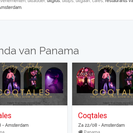
Evenementen, uitladder,
uitgids
, uittips, uitgaan, cafés,
restaurants v
Amsterdam
.
nda van Panama
ales
Coqtales
8 -
Amsterdam
Za 22/08 -
Amsterdam
ma
Panama