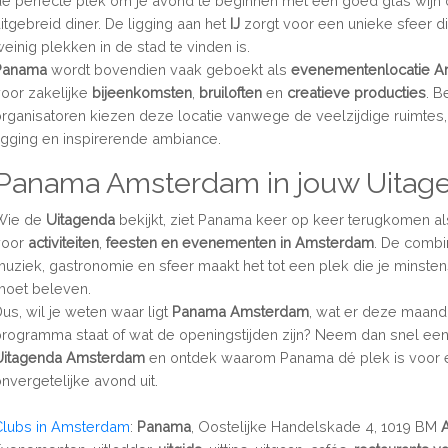
de perfecte plek om je avond te beginnen met een goed glas wijn 
uitgebreid diner. De ligging aan het
IJ
zorgt voor een unieke sfeer d
weinig plekken in de stad te vinden is.
Panama
wordt bovendien vaak geboekt als
evenementenlocatie 
voor zakelijke
bijeenkomsten
,
bruiloften
en
creatieve producties
. B
organisatoren kiezen deze locatie vanwege de veelzijdige ruimtes,
ligging en inspirerende ambiance.
Panama Amsterdam in jouw Uitag
Wie de
Uitagenda
bekijkt, ziet Panama keer op keer terugkomen al
voor
activiteiten
,
feesten en evenementen in Amsterdam
. De combi
muziek, gastronomie en sfeer maakt het tot een plek die je minste
moet beleven.
Dus, wil je weten waar ligt
Panama Amsterdam
, wat er deze maand
programma staat of wat de openingstijden zijn? Neem dan snel een 
Uitagenda Amsterdam
en ontdek waarom Panama dé plek is voor 
onvergetelijke avond uit.
Clubs in Amsterdam
:
Panama
, Oostelijke Handelskade 4, 1019 BM