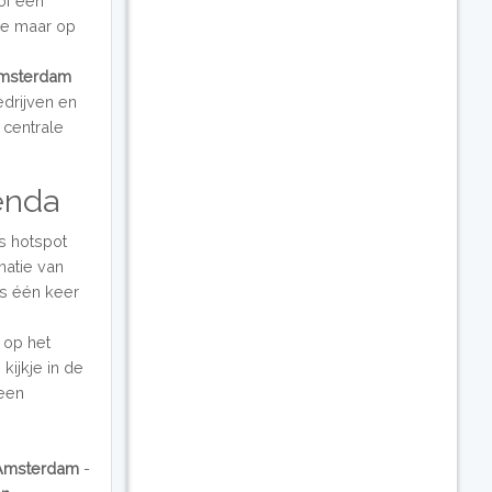
of een
ie maar op
Amsterdam
edrijven en
 centrale
enda
s hotspot
natie van
ns één keer
 op het
kijkje in de
een
Amsterdam
-