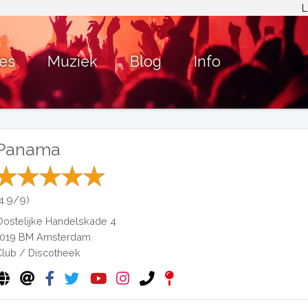
L
ies
Muziek
Blog
Info
Panama
(4.9/9)
Oostelijke Handelskade 4
1019 BM
Amsterdam
Club / Discotheek