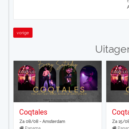
vorige
Uitage
Coqtales
Coqt
Za 08/08 -
Amsterdam
Za 15/0
Panama
Pana