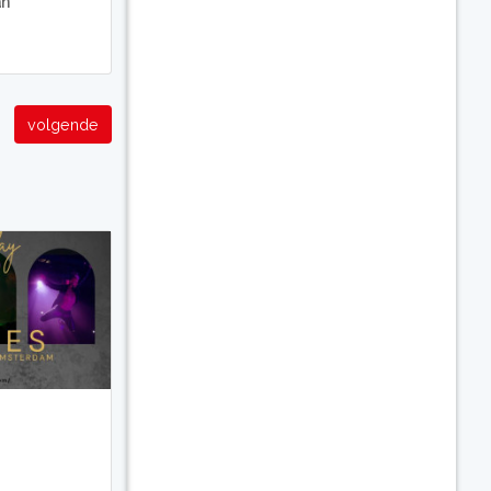
an
volgende