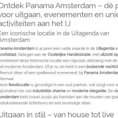
Ontdek Panama Amsterdam – dé 
voor uitgaan, evenementen en uni
activiteiten aan het IJ
Een iconische locatie in de Uitagenda van
Amsterdam
Panama Amsterdam
is al jaren een vaste waarde in de
Uitagenda v
hoofdstad
. Gelegen aan de
Oostelijke Handelskade
, met
uitzicht op
combineert deze historische locatie een stijlvolle uitstraling met d
het moderne Amsterdam. Of je nu zin hebt in een
bruisende nachtc
sfeervol diner of een spetterend evenement, bij
Panama Amsterd
allemaal.
Deze
feestlocatie
is gevestigd in een oud pakhuis, wat zorgt voor 
bijzondere mix van
industriële charme
en
moderne elegantie.
De
c
Amsterdam
trekt zowel locals als toeristen aan die houden van g
indrukwekkende lichtshows en een levendige sfeer.
Uitgaan in stijl – van house tot live