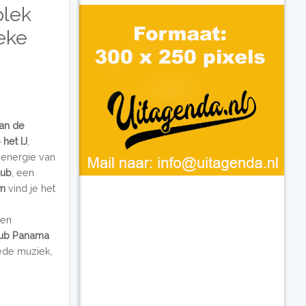
plek
eke
an de
 het IJ
,
e energie van
lub
, een
am
vind je het
een
lub Panama
oede muziek,