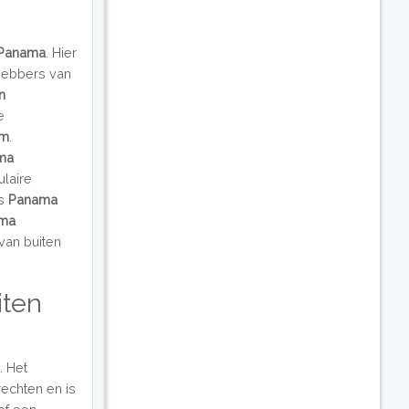
Panama
. Hier
fhebbers van
n
e
am
.
ama
ulaire
ls
Panama
ama
van buiten
iten
. Het
rechten en is