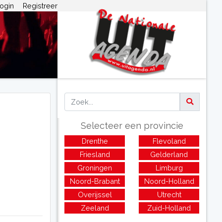
ogin
Registreer
Selecteer een provincie
Drenthe
Flevoland
Friesland
Gelderland
Groningen
Limburg
Noord-Brabant
Noord-Holland
Overijssel
Utrecht
Zeeland
Zuid-Holland