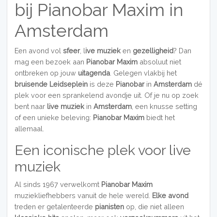
bij Pianobar Maxim in
Amsterdam
Een avond vol
sfeer
, l
ive muziek
en
gezelligheid
? Dan
mag een bezoek aan
Pianobar Maxim
absoluut niet
ontbreken op jouw
uitagenda
. Gelegen vlakbij het
bruisende Leidseplein
is deze
Pianobar
in
Amsterdam
dé
plek voor een sprankelend avondje uit. Of je nu op zoek
bent naar
live muziek
in
Amsterdam
, een knusse setting
of een unieke beleving:
Pianobar Maxim
biedt het
allemaal.
Een iconische plek voor live
muziek
Al sinds 1967 verwelkomt
Pianobar Maxim
muziekliefhebbers vanuit de hele wereld.
Elke avond
treden er getalenteerde
pianisten
op, die niet alleen