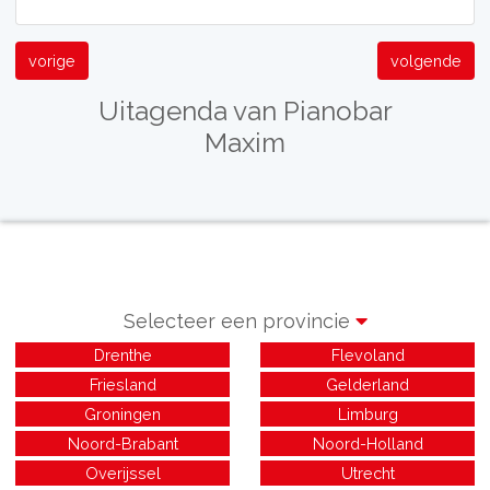
vorige
volgende
Uitagenda van Pianobar
Maxim
Selecteer een provincie
Drenthe
Flevoland
Friesland
Gelderland
Groningen
Limburg
Noord-Brabant
Noord-Holland
Overijssel
Utrecht