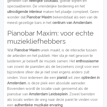
genieten van
heerlijke cocktails
, goede wijnen en
speciaalbieren. De vriendelijke bediening en het
uitnodigende interieur
maken het plaatje compleet. Geen
wonder dat
Pianobar Maxim
bekendstaat als een van de
meest gezellige bars in het
centrum van Amsterdam
.
Pianobar Maxim: voor echte
muziekliefhebbers
Wat
Pianobar Maxim
uniek maakt, is de interactie tussen
de artiesten en het publiek. Hier sta je niet gewoon te
luisteren; je beleeft de muziek samen. Het
enthousiasme
van zowel de pianisten als de bezoekers zorgt voor een
bijzondere sfeer die je niet snel ergens anders zult
vinden. Voor iedereen die een
pianist
wil zien
optreden in
Amsterdam
, is deze plek een absolute aanrader.
Bovendien wordt de locatie vaak genoemd als dé
pianobar van
Amsterdam Leidseplein
. Zowel toeristen
als locals weten de weg naar deze parel te vinden voor
een
authentieke muzikale ervaring
.