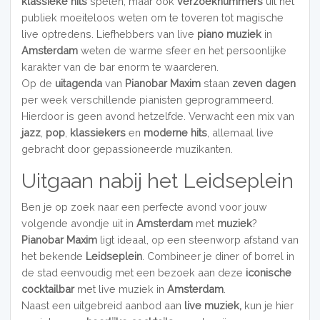
klassieke hits
spelen, maar ook
verzoeknummers
uit het
publiek moeiteloos weten om te toveren tot magische
live optredens. Liefhebbers van live
piano muziek
in
Amsterdam
weten de warme sfeer en het persoonlijke
karakter van de bar enorm te waarderen.
Op de
uitagenda
van
Pianobar Maxim
staan
zeven dagen
per week verschillende pianisten geprogrammeerd.
Hierdoor is geen avond hetzelfde. Verwacht een mix van
jazz
,
pop
,
klassiekers
en
moderne hits
, allemaal live
gebracht door gepassioneerde muzikanten.
Uitgaan nabij het Leidseplein
Ben je op zoek naar een perfecte avond voor jouw
volgende avondje uit in
Amsterdam
met
muziek
?
Pianobar Maxim
ligt ideaal, op een steenworp afstand van
het bekende
Leidseplein
. Combineer je diner of borrel in
de stad eenvoudig met een bezoek aan deze
iconische
cocktailbar
met live muziek in
Amsterdam
.
Naast een uitgebreid aanbod aan
live muziek,
kun je hier