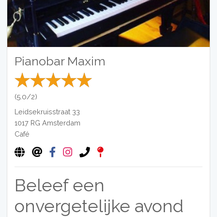
Pianobar Maxim
(5.0/2)
Leidsekruisstraat 33
1017 RG
Amsterdam
Café
Beleef een
onvergetelijke avond