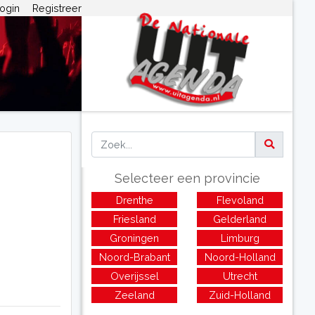
ogin
Registreer
Selecteer een provincie
Drenthe
Flevoland
Friesland
Gelderland
Groningen
Limburg
Noord-Brabant
Noord-Holland
Overijssel
Utrecht
Zeeland
Zuid-Holland