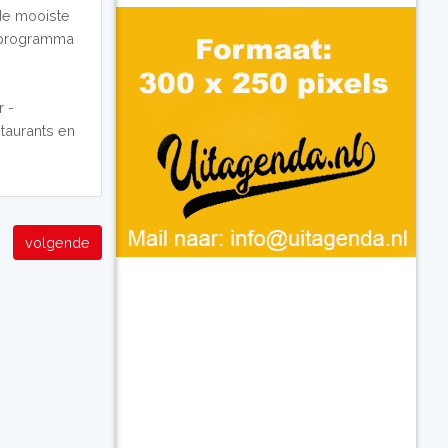
de mooiste
d programma
r -
staurants en
volgende