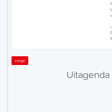
E
vorige
Uitagenda 