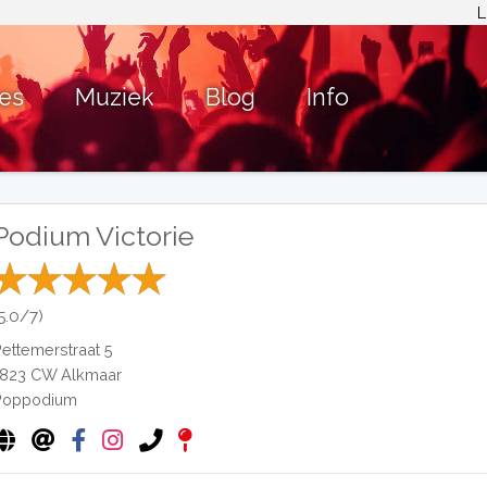
L
ies
Muziek
Blog
Info
Podium Victorie
(5.0/7)
Pettemerstraat 5
1823 CW
Alkmaar
Poppodium