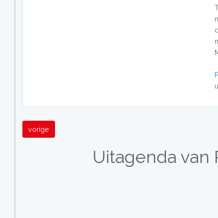
M
u
vorige
Uitagenda van