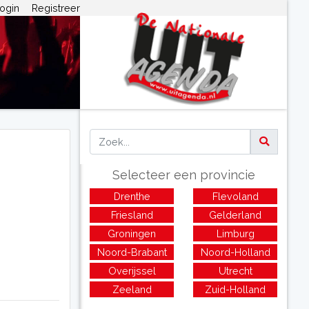
ogin
Registreer
Selecteer een provincie
Drenthe
Flevoland
Friesland
Gelderland
Groningen
Limburg
Noord-Brabant
Noord-Holland
Overijssel
Utrecht
Zeeland
Zuid-Holland