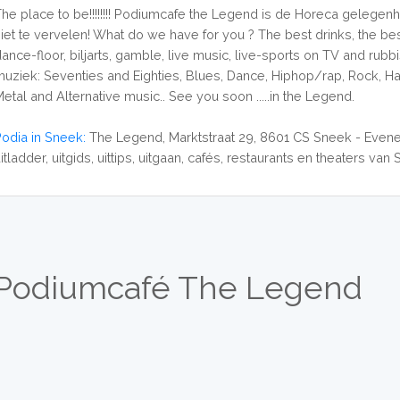
The place to be!!!!!!!! Podiumcafe the Legend is de Horeca gelegen
niet te vervelen! What do we have for you ? The best drinks, the be
dance-floor, biljarts, gamble, live music, live-sports on TV and rub
muziek: Seventies and Eighties, Blues, Dance, Hiphop/rap, Rock, H
etal and Alternative music.. See you soon .....in the Legend.
Podia in Sneek:
The Legend, Marktstraat 29, 8601 CS Sneek - Even
itladder, uitgids, uittips, uitgaan, cafés, restaurants en theaters van
 Podiumcafé The Legend