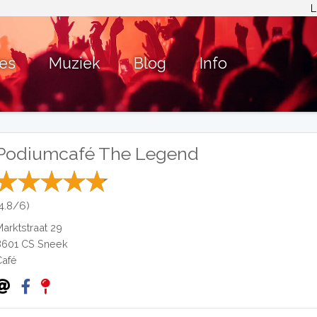
L
ies
Muziek
Blog
Info
Podiumcafé The Legend
(4.8/6)
Marktstraat 29
8601 CS
Sneek
Café