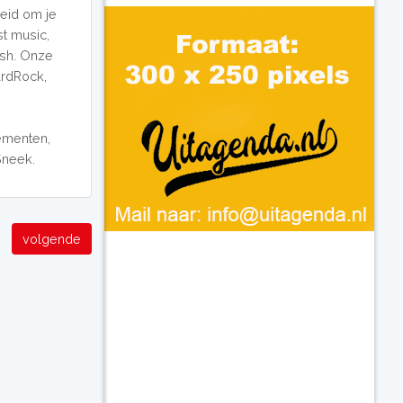
heid om je
st music,
bish. Onze
ardRock,
ementen,
 Sneek.
volgende