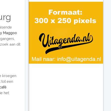
urg
ruisende
lly Maggoo
tgangers,
zoek aan dit
he kroegen
t tot een
café
ie het