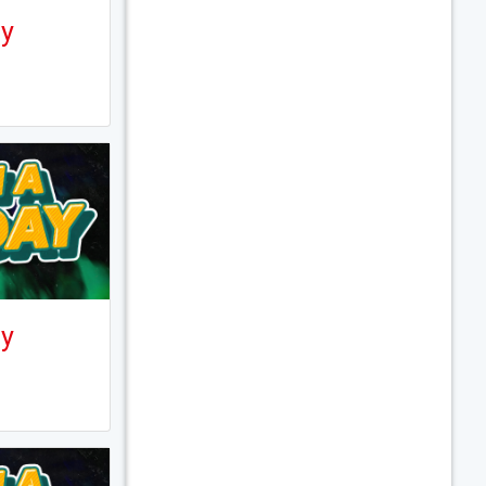
ay
ay