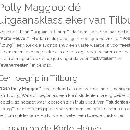
Polly Maggoo: dé
uitgaansklassieker van Tilb
Als je denkt aan
**uitgaan in Tilburg**
, dan denk je al snel aan de b
*Korte Heuvel**.
Midden in dit gezellige horecagebied vind je
**Po
ilburg**
, een plek die al sinds 1980 een vaste waarde is voor fees
studenten en levensgenieters. In deze blog lees je waarom een be
café niet mag ontbreken op jouw agenda voor
**activiteiten**
en
**evenementen**
in de stad.
Een begrip in Tilburg
**Café Polly Maggoo**
staat bekend als een van de meest iconisc
van Tilburg. Wat ooit begon als een klein studenten café, groeide ui
veelzijdige hotspot waar iedereen zich thuis voelt. Van
**studenten 
ilburg**
tot ontmoetingsplek voor vrienden, collega’s of toeristen d
centrum ontdekken – Polly is voor velen een tweede huiskamer.
Uitgaan op de Korte Heuvel