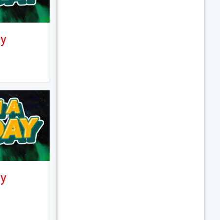
ay
ay