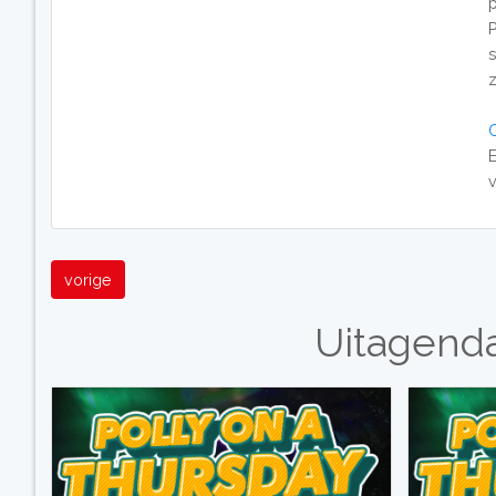
p
z
E
vorige
Uitagend