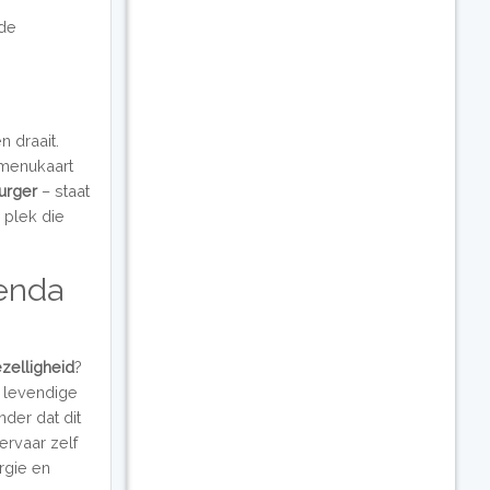
 de
n draait.
 menukaart
urger
– staat
e plek die
enda
zelligheid
?
, levendige
der dat dit
ervaar zelf
rgie en