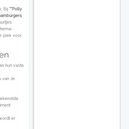
. Bij
**Polly
hamburgers
urtjes.
 thema-
te plek voor
sen
an hun vaste
s van Je
 bekendste
timent
wordt er