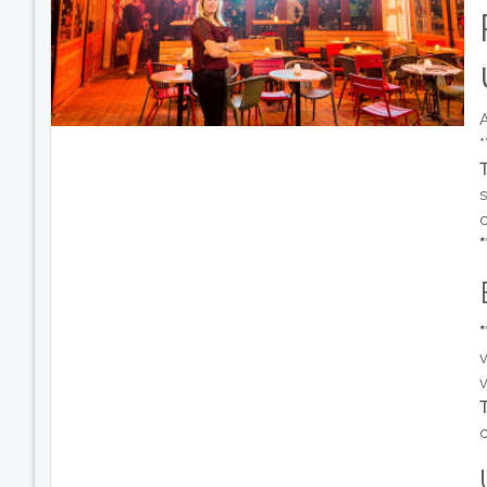
*
T
T