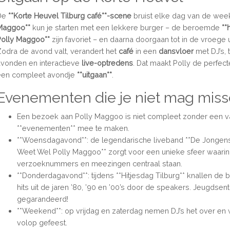
De
**Korte Heuvel Tilburg café**-scene
bruist elke dag van de week
Maggoo**
kun je starten met een lekkere burger – de beroemde
**
Polly Maggoo**
zijn favoriet – en daarna doorgaan tot in de vroege u
Zodra de avond valt, verandert het
café
in een
dansvloer
met DJ’s,
avonden en interactieve
live-optredens
. Dat maakt Polly de perfec
een compleet avondje
**uitgaan**
.
Evenementen die je niet mag mis
Een bezoek aan Polly Maggoo is niet compleet zonder een v
**evenementen** mee te maken.
**Woensdagavond**: de legendarische liveband **De Jongen
Weet Wel Polly Maggoo** zorgt voor een unieke sfeer waarin
verzoeknummers en meezingen centraal staan.
**Donderdagavond**: tijdens **Hitjesdag Tilburg** knallen de
hits uit de jaren ’80, ’90 en ’00’s door de speakers. Jeugdsen
gegarandeerd!
**Weekend**: op vrijdag en zaterdag nemen DJ’s het over en 
volop gefeest.