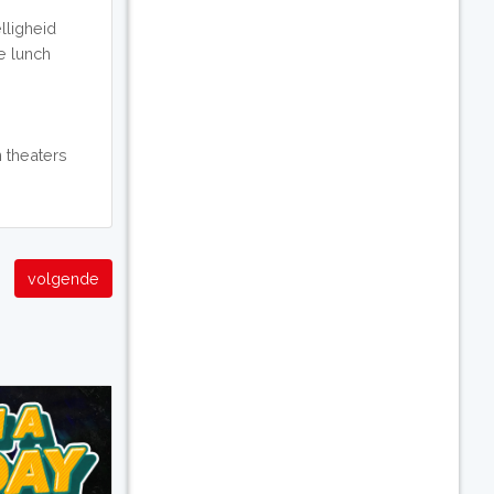
lligheid
e lunch
n theaters
volgende