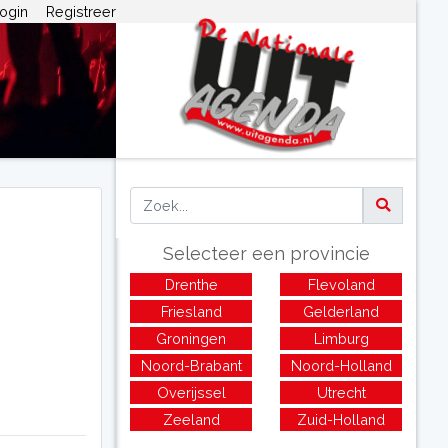
ogin
Registreer
Selecteer een provincie
Drenthe
Flevoland
Friesland
Gelderland
Groningen
Limburg
Noord-Brabant
Noord-Holland
Overijssel
Utrecht
Zeeland
Zuid-Holland