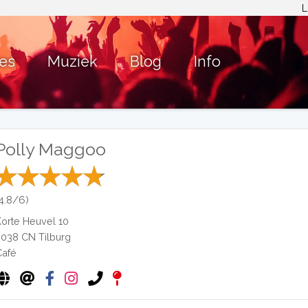
L
ies
Muziek
Blog
Info
Polly Maggoo
(4.8/6)
Korte Heuvel 10
5038 CN
Tilburg
Café