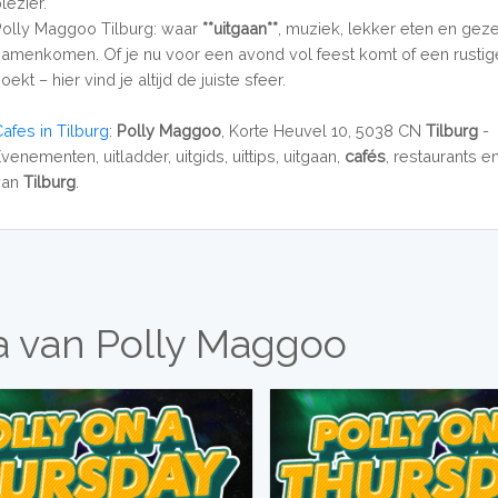
lezier.
Polly Maggoo Tilburg: waar
**uitgaan**
, muziek, lekker eten en geze
samenkomen. Of je nu voor een avond vol feest komt of een rustig
oekt – hier vind je altijd de juiste sfeer.
Cafes in Tilburg
:
Polly Maggoo
, Korte Heuvel 10, 5038 CN
Tilburg
-
venementen, uitladder, uitgids, uittips, uitgaan,
cafés
, restaurants e
van
Tilburg
.
a van Polly Maggoo