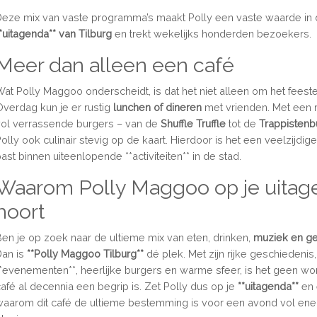
Deze mix van vaste programma’s maakt Polly een vaste waarde in
**uitagenda** van Tilburg
en trekt wekelijks honderden bezoekers.
Meer dan alleen een café
Wat Polly Maggoo onderscheidt, is dat het niet alleen om het feeste
Overdag kun je er rustig
lunchen of dineren
met vrienden. Met een
vol verrassende burgers – van de
Shuffle Truffle
tot de
Trappistenb
olly ook culinair stevig op de kaart. Hierdoor is het een veelzijdig
ast binnen uiteenlopende **activiteiten** in de stad.
Waarom Polly Maggoo op je uitag
hoort
Ben je op zoek naar de ultieme mix van eten, drinken,
muziek en ge
Dan is
**Polly Maggoo Tilburg**
dé plek. Met zijn rijke geschiedenis
**evenementen**, heerlijke burgers en warme sfeer, is het geen won
café al decennia een begrip is. Zet Polly dus op je
**uitagenda**
en 
waarom dit café de ultieme bestemming is voor een avond vol ene