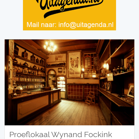
Proeflokaal Wynand Fockink