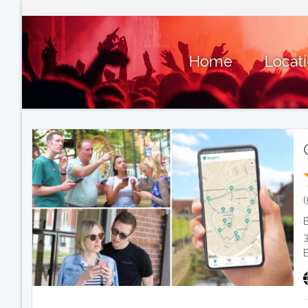
Home
Locat
(