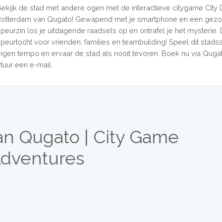
Bekijk de stad met andere ogen met de interactieve citygame City 
Rotterdam van Qugato! Gewapend met je smartphone en een gezo
speurzin los je uitdagende raadsels op en ontrafel je het mysterie.
speurtocht voor vrienden, families en teambuilding! Speel dit stadss
eigen tempo en ervaar de stad als nooit tevoren. Boek nu via Quga
stuur een e-mail.
an Qugato | City Game
dventures