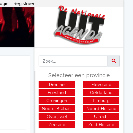
ogin
Registreer
Selecteer een provincie
Drenthe
Flevoland
Friesland
Gelderland
Groningen
Limburg
Noord-Brabant
Noord-Holland
Overijssel
Utrecht
Zeeland
Zuid-Holland