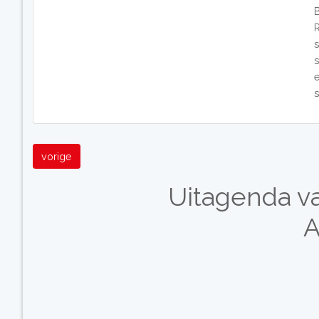
vorige
Uitagenda v
A