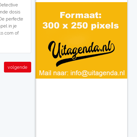
Detective
nde dosis
 De perfecte
pel in je
to.com of
volgende