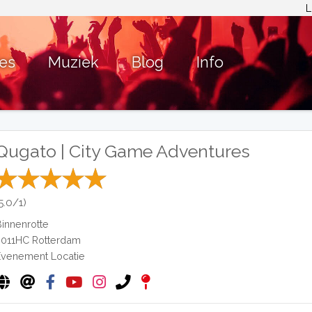
L
ies
Muziek
Blog
Info
Qugato | City Game Adventures
5.0/1)
Binnenrotte
3011HC
Rotterdam
Evenement Locatie