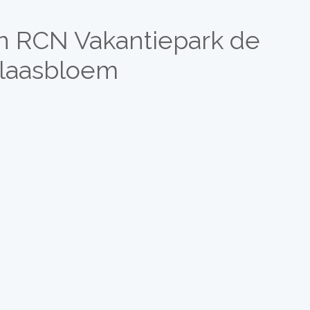
n RCN Vakantiepark de
laasbloem