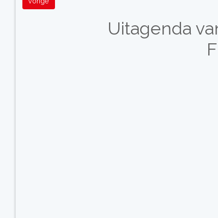
vorige
Uitagenda va
F