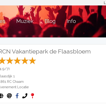
L
ies
Muziek
Blog
Info
RCN Vakantiepark de Flaasbloem
(4.9/7)
laasdijk 1
4861 RC
Chaam
Evenement Locatie