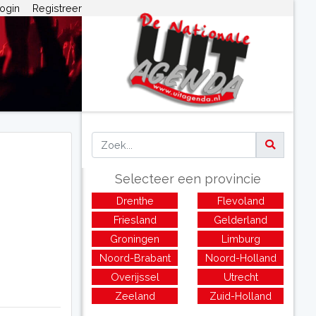
ogin
Registreer
Selecteer een provincie
Drenthe
Flevoland
Friesland
Gelderland
Groningen
Limburg
Noord-Brabant
Noord-Holland
Overijssel
Utrecht
Zeeland
Zuid-Holland