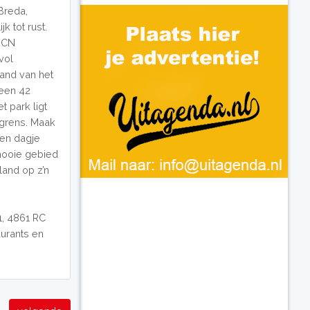
Breda,
k tot rust.
 RCN
vol
rand van het
 een 42
t park ligt
grens. Maak
een dagje
 mooie gebied
land op z’n
1, 4861 RC
aurants en