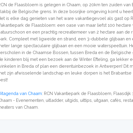
RCN de Flaasbloem is gelegen in Chaam, op 20km ten zuiden van 
vlakbij de Belgische grens. In deze bosrijke omgeving komt u heerlij
Het is elke dag genieten van het ware vakantiegevoel als gast op
Vakantiepark de Flaasbloem: een oase van maar liefst 100 hectare 
natuurschoon en een prachtig recreatiemeer van 2 hectare aan de 
park. Compleet met ligweide en strand, een 3-dubbele glijbaan en
meter lange spectaculaire glijbaan en een mooie waterspeeltuin. He
verscholen in de Chaamse Bossen, tussen Breda en de Belgische 
de kinderen blij met een bezoek aan de Winter Efteling, ga lekker 
winkelen in Breda of plan een dierentuinbezoek in Antwerpen! Dit
met zijn afwisselende landschap en leuke dorpen is het Brabantse 
best!
Uitagenda van Chaam
: RCN Vakantiepark de Flaasbloem, Flaasdijk 
haam - Evenementen, uitladder, uitgids, uittips, uitgaan, cafés, rest
theaters van Chaam.