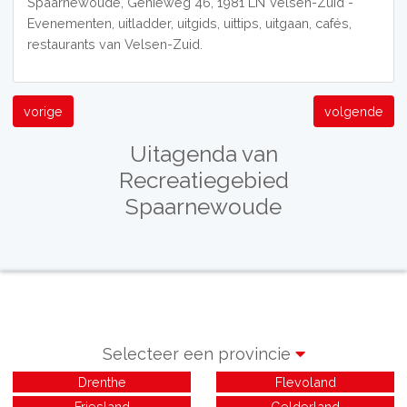
Spaarnewoude, Genieweg 46, 1981 LN Velsen-Zuid -
Evenementen, uitladder, uitgids, uittips, uitgaan, cafés,
restaurants van Velsen-Zuid.
vorige
volgende
Uitagenda van
Recreatiegebied
Spaarnewoude
Selecteer een provincie
Drenthe
Flevoland
Friesland
Gelderland