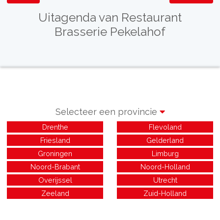
Uitagenda van Restaurant
Brasserie Pekelahof
Selecteer een provincie
Drenthe
Flevoland
Friesland
Gelderland
Groningen
Limburg
Noord-Brabant
Noord-Holland
Overijssel
Utrecht
Zeeland
Zuid-Holland