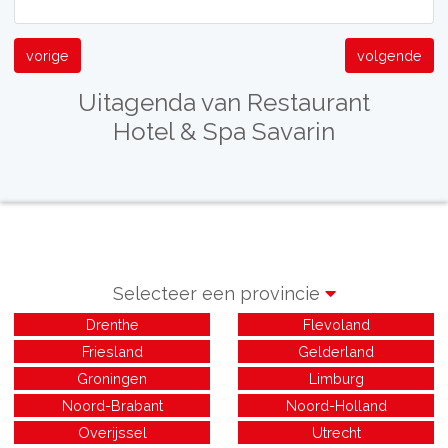
vorige
volgende
Uitagenda van Restaurant
Hotel & Spa Savarin
Selecteer een provincie
Drenthe
Flevoland
Friesland
Gelderland
Groningen
Limburg
Noord-Brabant
Noord-Holland
Overijssel
Utrecht