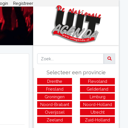
ogin
Registreer
Selecteer een provincie
Drenthe
Flevoland
Friesland
Gelderland
Groningen
Limburg
Noord-Brabant
Noord-Holland
Overijssel
Utrecht
Zeeland
Zuid-Holland