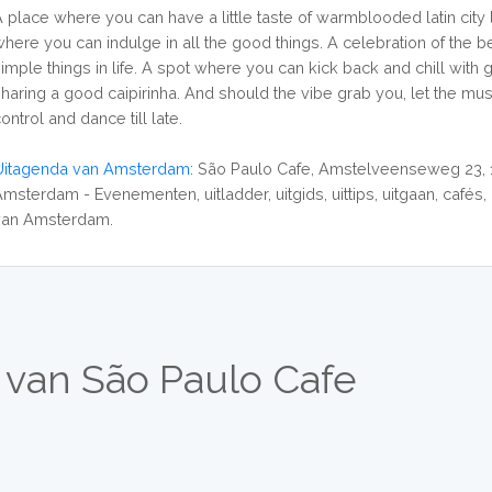
A place where you can have a little taste of warmblooded latin city l
where you can indulge in all the good things. A celebration of the be
simple things in life. A spot where you can kick back and chill with 
sharing a good caipirinha. And should the vibe grab you, let the mus
ontrol and dance till late.
Uitagenda van Amsterdam
: São Paulo Cafe, Amstelveenseweg 23,
msterdam - Evenementen, uitladder, uitgids, uittips, uitgaan, cafés,
van Amsterdam.
 van São Paulo Cafe