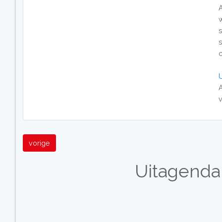
c
A
vorige
Uitagenda