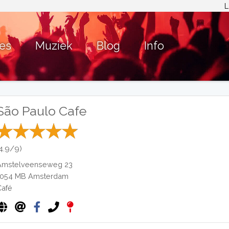
L
ies
Muziek
Blog
Info
São Paulo Cafe
(4.9/9)
Amstelveenseweg 23
1054 MB
Amsterdam
Café