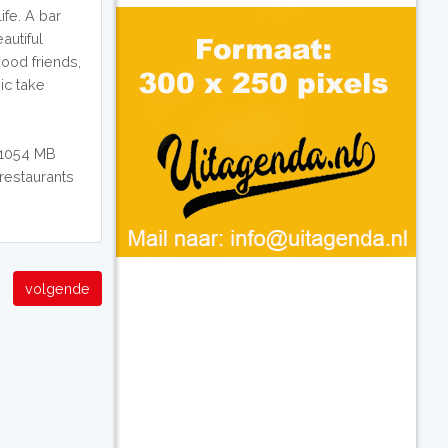
ife. A bar
autiful
good friends,
ic take
 1054 MB
 restaurants
volgende