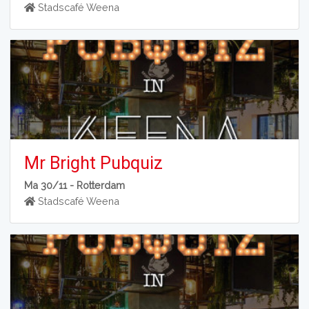
Stadscafé Weena
Mr Bright Pubquiz
Ma 30/11 -
Rotterdam
Stadscafé Weena