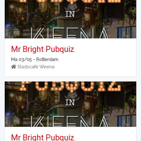
Mr Bright Pubquiz
Ma 03/05 -
Rotterdam
Stadscafé Weena
Mr Bright Pubquiz