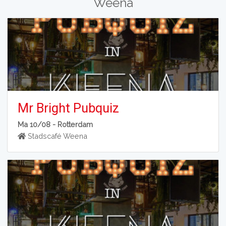
Weena
Mr Bright Pubquiz
Ma 10/08 -
Rotterdam
Stadscafé Weena