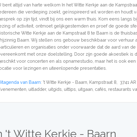
U bent altijd van harte welkom In het Witte Kerkje aan de Kampstraat
Iedereen die verdieping zoekt, geïnspireerd wil worden en houdt 
esprek op zijn tijd, vindt bij ons een warm thuis. Kom eens langs bi
lezing of activiteit, ontmoet gelijkgestemden en proef de goede sfe
historische Witte Kerkje aan de Kampstraat 8 te Baarn is de thuisba
Vrijzinnig Baarn. Wij stellen ons gebouw beschikbaar voor verhuur 
particulieren en organisaties onder voorwaarde dat de aard van de a
overeenkomt met onze doelstelling. Door zijn goede akoestiek is 
geschikt voor concerten en als opnamestudio, maar het is ook een 
locatie voor lezingen en uiteenlopende presentaties.
Uitagenda van Baarn
: 't Witte Kerkje - Baarn, Kampstraat 8, 3741 AR
venementen, uitladder, uitgids, uittips, uitgaan, cafés, restaurants v
't Witte Kerkje - Baarn