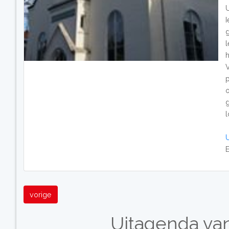
g
E
vorige
Uitagenda van 