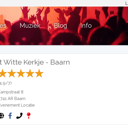
L
ies
Muziek
Blog
Info
't Witte Kerkje - Baarn
(4.9/7)
Kampstraat 8
3741 AR
Baarn
Evenement Locatie