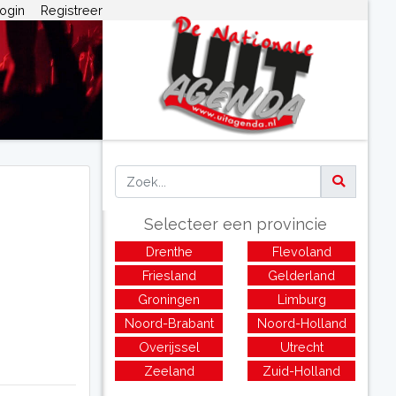
ogin
Registreer
Selecteer een provincie
Drenthe
Flevoland
Friesland
Gelderland
Groningen
Limburg
Noord-Brabant
Noord-Holland
Overijssel
Utrecht
Zeeland
Zuid-Holland