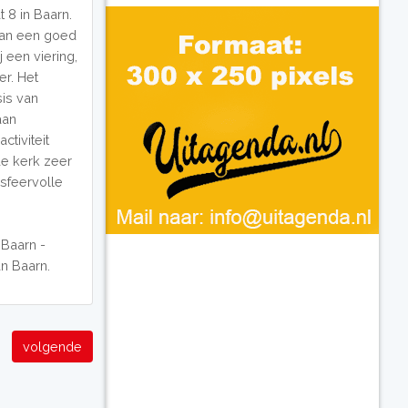
 8 in Baarn.
van een goed
j een viering,
er. Het
sis van
aan
ctiviteit
de kerk zeer
sfeervolle
 Baarn -
an Baarn.
volgende