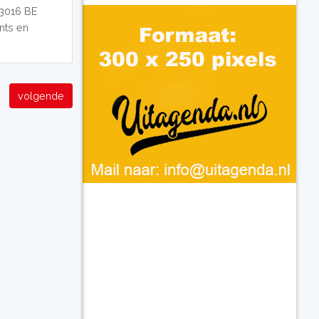
 3016 BE
ants en
volgende