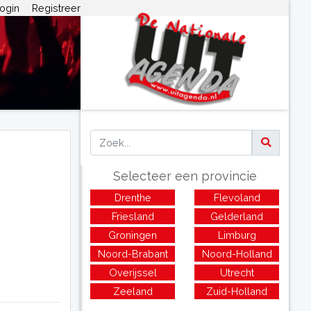
ogin
Registreer
Selecteer een provincie
Drenthe
Flevoland
Friesland
Gelderland
Groningen
Limburg
Noord-Brabant
Noord-Holland
Overijssel
Utrecht
Zeeland
Zuid-Holland