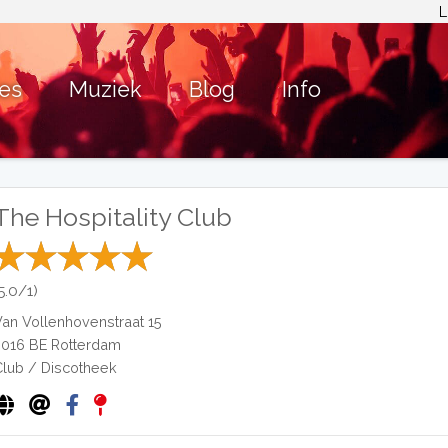
L
ies
Muziek
Blog
Info
The Hospitality Club
5.0/1)
Van Vollenhovenstraat 15
3016 BE
Rotterdam
Club / Discotheek