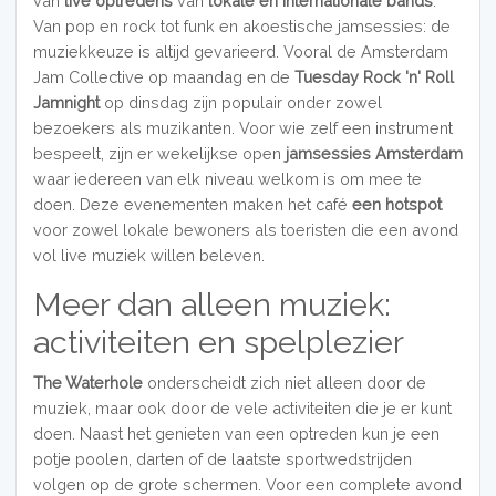
van
live optredens
van
lokale en internationale bands
.
Van pop en rock tot funk en akoestische jamsessies: de
muziekkeuze is altijd gevarieerd. Vooral de Amsterdam
Jam Collective op maandag en de
Tuesday Rock 'n' Roll
Jamnight
op dinsdag zijn populair onder zowel
bezoekers als muzikanten. Voor wie zelf een instrument
bespeelt, zijn er wekelijkse open
jamsessies Amsterdam
waar iedereen van elk niveau welkom is om mee te
doen. Deze evenementen maken het café
een hotspot
voor zowel lokale bewoners als toeristen die een avond
vol live muziek willen beleven.
Meer dan alleen muziek:
activiteiten en spelplezier
The Waterhole
onderscheidt zich niet alleen door de
muziek, maar ook door de vele activiteiten die je er kunt
doen. Naast het genieten van een optreden kun je een
potje poolen, darten of de laatste sportwedstrijden
volgen op de grote schermen. Voor een complete avond