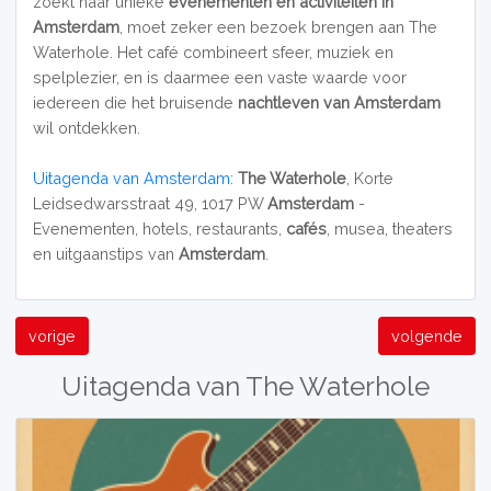
zoekt naar unieke
evenementen en activiteiten in
Amsterdam
, moet zeker een bezoek brengen aan The
Waterhole. Het café combineert sfeer, muziek en
spelplezier, en is daarmee een vaste waarde voor
iedereen die het bruisende
nachtleven van Amsterdam
wil ontdekken.
Uitagenda van Amsterdam:
The Waterhole
, Korte
Leidsedwarsstraat 49, 1017 PW
Amsterdam
-
Evenementen, hotels, restaurants,
cafés
, musea, theaters
en uitgaanstips van
Amsterdam
.
vorige
volgende
Uitagenda van The Waterhole