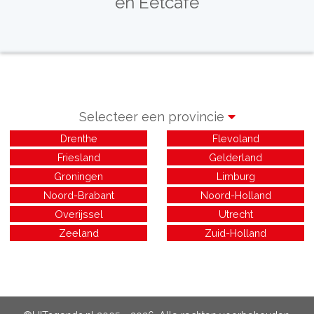
en Eetcafé
Selecteer een provincie
Drenthe
Flevoland
Friesland
Gelderland
Groningen
Limburg
Noord-Brabant
Noord-Holland
Overijssel
Utrecht
Zeeland
Zuid-Holland