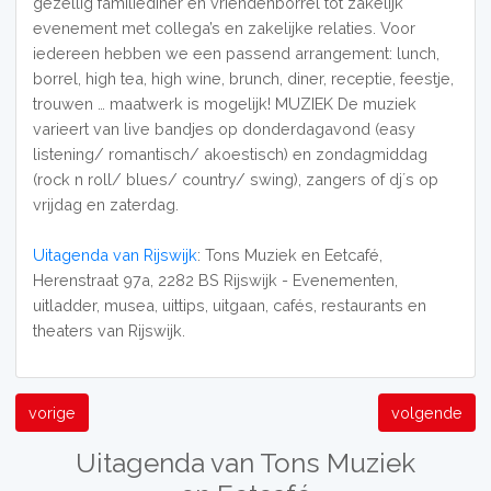
gezellig familiediner en vriendenborrel tot zakelijk
evenement met collega’s en zakelijke relaties. Voor
iedereen hebben we een passend arrangement: lunch,
borrel, high tea, high wine, brunch, diner, receptie, feestje,
trouwen … maatwerk is mogelijk! MUZIEK De muziek
varieert van live bandjes op donderdagavond (easy
listening/ romantisch/ akoestisch) en zondagmiddag
(rock n roll/ blues/ country/ swing), zangers of dj´s op
vrijdag en zaterdag.
Uitagenda van Rijswijk
: Tons Muziek en Eetcafé,
Herenstraat 97a, 2282 BS Rijswijk - Evenementen,
uitladder, musea, uittips, uitgaan, cafés, restaurants en
theaters van Rijswijk.
vorige
volgende
Uitagenda van Tons Muziek