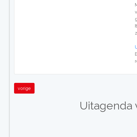
z
E
vorige
Uitagenda v