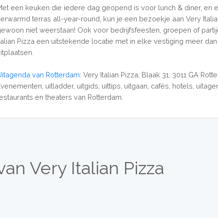
Met een keuken die iedere dag geopend is voor lunch & diner, en 
verwarmd terras all-year-round, kun je een bezoekje aan Very Italia
gewoon niet weerstaan! Ook voor bedrijfsfeesten, groepen of partij
Italian Pizza een uitstekende locatie met in elke vestiging meer da
itplaatsen.
Uitagenda van Rotterdam
: Very Italian Pizza, Blaak 31, 3011 GA Rot
venementen, uitladder, uitgids, uittips, uitgaan, cafés, hotels, uitage
restaurants en theaters van Rotterdam.
an Very Italian Pizza