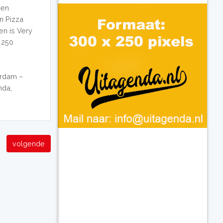
een
n Pizza
en is Very
n 250
terdam –
nda,
volgende