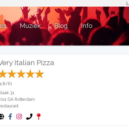
L
ies
Muziek
Blog
Info
Very Italian Pizza
(4.8/6)
Blaak 31
3011 GA
Rotterdam
Restaurant