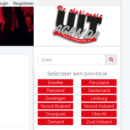
ogin
Registreer
Selecteer een provincie
Drenthe
Flevoland
Friesland
Gelderland
Groningen
Limburg
Noord-Brabant
Noord-Holland
Overijssel
Utrecht
Zeeland
Zuid-Holland