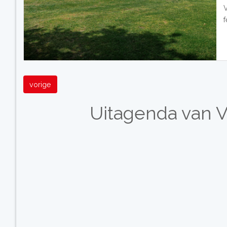
f
vorige
Uitagenda van V