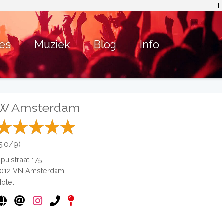
L
ies
Muziek
Blog
Info
W Amsterdam
(5.0/9)
Spuistraat 175
1012 VN
Amsterdam
Hotel