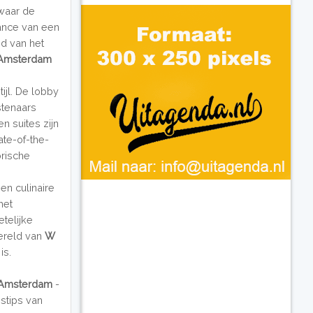
 waar de
ance van een
nd van het
Amsterdam
ijl. De lobby
stenaars
n suites zijn
te-of-the-
orische
en culinaire
het
telijke
wereld van
W
is.
Amsterdam
-
nstips van