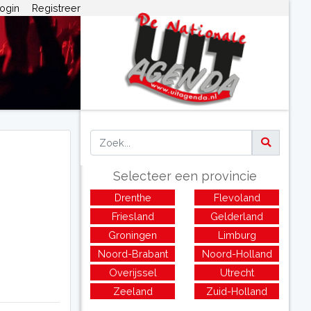
ogin
Registreer
Selecteer een provincie
Drenthe
Flevoland
Friesland
Gelderland
Groningen
Limburg
Noord-Brabant
Noord-Holland
Overijssel
Utrecht
Zeeland
Zuid-Holland