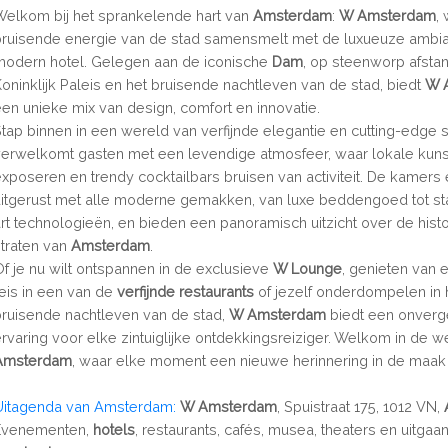
Welkom bij het sprankelende hart van
Amsterdam
:
W Amsterdam
,
bruisende energie van de stad samensmelt met de luxueuze ambi
modern hotel. Gelegen aan de iconische
Dam
, op steenworp afsta
Koninklijk Paleis en het bruisende nachtleven van de stad, biedt
W 
een unieke mix van design, comfort en innovatie.
Stap binnen in een wereld van verfijnde elegantie en cutting-edge st
verwelkomt gasten met een levendige atmosfeer, waar lokale kun
exposeren en trendy cocktailbars bruisen van activiteit. De kamers e
uitgerust met alle moderne gemakken, van luxe beddengoed tot sta
art technologieën, en bieden een panoramisch uitzicht over de hist
straten van
Amsterdam
.
Of je nu wilt ontspannen in de exclusieve
W Lounge
, genieten van e
reis in een van de
verfijnde restaurants
of jezelf onderdompelen in 
bruisende nachtleven van de stad,
W Amsterdam
biedt een onverge
ervaring voor elke zintuiglijke ontdekkingsreiziger. Welkom in de 
Amsterdam
, waar elke moment een nieuwe herinnering in de maak 
Uitagenda van Amsterdam:
W Amsterdam
, Spuistraat 175, 1012 VN,
Evenementen,
hotels
, restaurants, cafés, musea, theaters en uitgaa