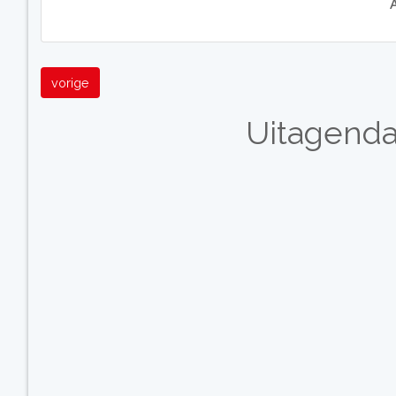
vorige
Uitagend